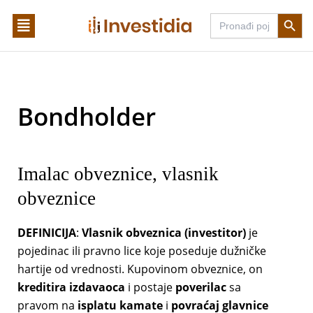
Skip
Search Butto
Search
to
for:
content
Bondholder
Imalac obveznice, vlasnik
obveznice
DEFINICIJA
:
Vlasnik obveznica (investitor)
je
pojedinac ili pravno lice koje poseduje dužničke
hartije od vrednosti. Kupovinom obveznice, on
kreditira izdavaoca
i postaje
poverilac
sa
pravom na
isplatu kamate
i
povraćaj glavnice