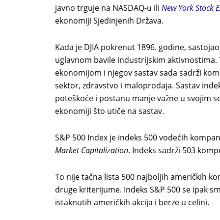
javno trguje na NASDAQ-u ili
New York Stock 
ekonomiji Sjedinjenih Država.
Kada je DJIA pokrenut 1896. godine, sastoja
uglavnom bavile industrijskim aktivnostima
ekonomijom i njegov sastav sada sadrži komp
sektor, zdravstvo i maloprodaja. Sastav ind
poteškoće i postanu manje važne u svojim s
ekonomiji što utiče na sastav.
S&P 500 Index je indeks 500 vodećih kompani
Market Capitalization
. Indeks sadrži 503 kompo
To nije tačna lista 500 najboljih američkih kom
druge kriterijume. Indeks S&P 500 se ipak sm
istaknutih američkih akcija i berze u celini.