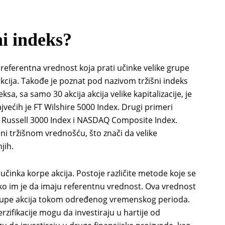
ni indeks?
 referentna vrednost koja prati učinke velike grupe
 akcija. Takođe je poznat pod nazivom tržišni indeks
sa, sa samo 30 akcija akcija velike kapitalizacije, je
jvećih je FT Wilshire 5000 Index. Drugi primeri
, Russell 3000 Index i NASDAQ Composite Index.
i tržišnom vrednošću, što znači da velike
jih.
 učinka korpe akcija. Postoje različite metode koje se
ičko im je da imaju referentnu vrednost. Ova vrednost
grupe akcija tokom određenog vremenskog perioda.
erzifikacije mogu da investiraju u hartije od