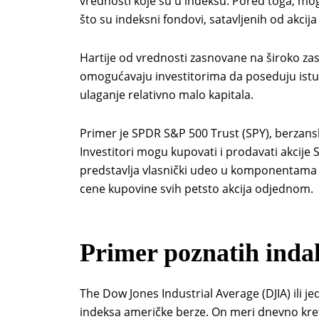
vrednosti koje su u indeksu. Pored toga, mog
što su indeksni fondovi, satavljenih od akcija 
Hartije od vrednosti zasnovane na široko z
omogućavaju investitorima da poseduju istu
ulaganje relativno malo kapitala.
Primer je SPDR S&P 500 Trust (SPY), berzanski
Investitori mogu kupovati i prodavati akcije 
predstavlja vlasnički udeo u komponentama S
cene kupovine svih petsto akcija odjednom.
Primer poznatih inda
The Dow Jones Industrial Average (DJIA) ili j
indeksa američke berze. On meri dnevno kret