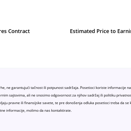
res Contract
Estimated Price to Earn
rhe, ne garantujući tačnost ili potpunost sadržaja. Posetioci koriste informacije n
sternim sajtovima, ali ne snosimo odgovornost za njihov sadržaj ili politiku priv
vljaju pravne ili finansijske savete, te pre donošenja odluka posetioci treba da se 
tne informacije, molimo da nas kontaktirate.