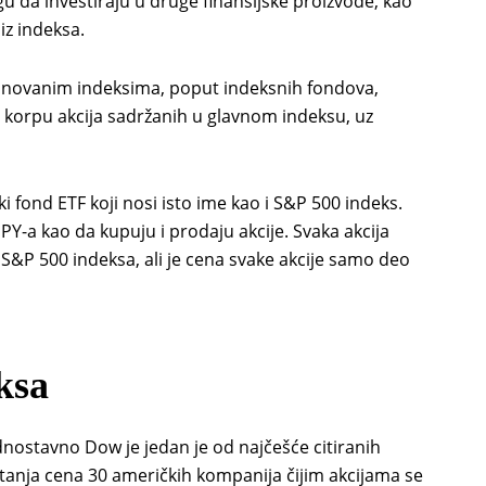
u da investiraju u druge finansijske proizvode, kao
iz indeksa.
asnovanim indeksima, poput indeksnih fondova,
 korpu akcija sadržanih u glavnom indeksu, uz
 fond ETF koji nosi isto ime kao i S&P 500 indeks.
SPY-a kao da kupuju i prodaju akcije. Svaka akcija
&P 500 indeksa, ali je cena svake akcije samo deo
ksa
ednostavno Dow je jedan je od najčešće citiranih
anja cena 30 američkih kompanija čijim akcijama se