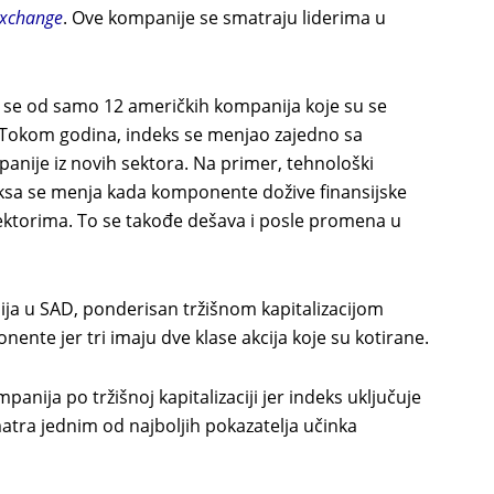
Exchange
. Ove kompanije se smatraju liderima u
o se od samo 12 američkih kompanija koje su se
. Tokom godina, indeks se menjao zajedno sa
anije iz novih sektora. Na primer, tehnološki
eksa se menja kada komponente dožive finansijske
ektorima. To se takođe dešava i posle promena u
ja u SAD, ponderisan tržišnom kapitalizacijom
nente jer tri imaju dve klase akcija koje su kotirane.
panija po tržišnoj kapitalizaciji jer indeks uključuje
atra jednim od najboljih pokazatelja učinka