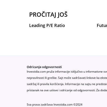
PROČITAJ JOŠ
Leading P/E Ratio
Futu
Odricanje odgovornosti
Investidia.com pruža informacije isključivo u informativne sv
nepravilnosti ili greške. Sajt može sadržavati linkove ka ek
sadržaj ili pravila korišćenja. Informacije na sajtu ne predsta
pristanak na ove uslove i odricanje od odgovornosti. Za doda
Sva prava zadržava Investidia.com ©2024