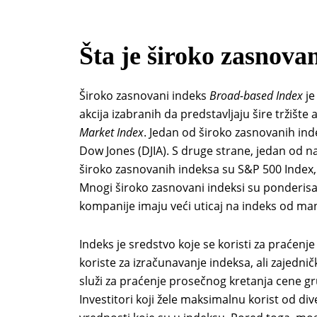
Šta je široko zasnova
Široko zasnovani indeks
Broad-based Index
je
akcija izabranih da predstavljaju šire tržište
Market Index
. Jedan od široko zasnovanih indek
Dow Jones (DJIA). S druge strane, jedan od na
široko zasnovanih indeksa su S&P 500 Index
Mnogi široko zasnovani indeksi su ponderisan
kompanije imaju veći uticaj na indeks od man
Indeks je sredstvo koje se koristi za praćenje
koriste za izračunavanje indeksa, ali zajedn
služi za praćenje prosečnog kretanja cene 
Investitori koji žele maksimalnu korist od div