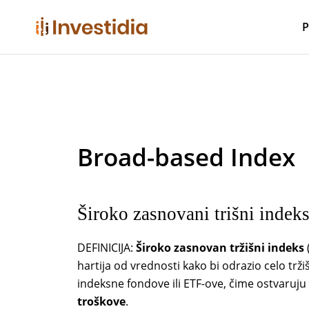
Skip
to
P
content
Broad-based Index
Široko zasnovani trišni indek
DEFINICIJA:
Široko zasnovan tržišni indeks
hartija od vrednosti kako bi odrazio celo tržiš
indeksne fondove ili ETF-ove, čime ostvaruju
troškove
.