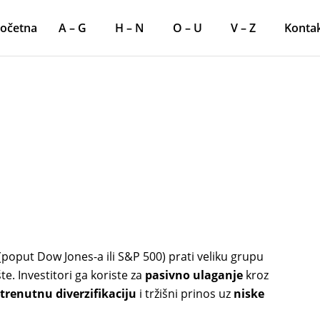
očetna
A – G
H – N
O – U
V – Z
Konta
s
(poput Dow Jones-a ili S&P 500) prati veliku grupu
te. Investitori ga koriste za
pasivno ulaganje
kroz
trenutnu diverzifikaciju
i tržišni prinos uz
niske