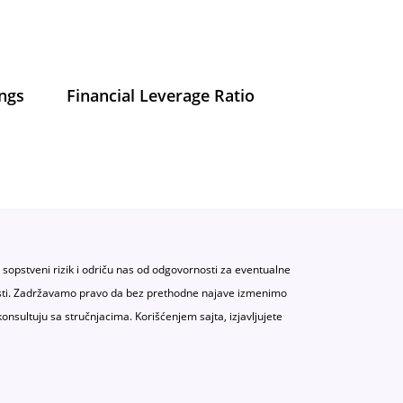
ings
Financial Leverage Ratio
a sopstveni rizik i odriču nas od odgovornosti za eventualne
atnosti. Zadržavamo pravo da bez prethodne najave izmenimo
konsultuju sa stručnjacima. Korišćenjem sajta, izjavljujete