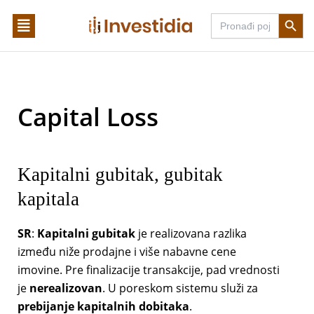
Skip
Search Butto
Search
to
for:
content
Capital Loss
Kapitalni gubitak, gubitak
kapitala
SR
:
Kapitalni gubitak
je realizovana razlika
između niže prodajne i više nabavne cene
imovine. Pre finalizacije transakcije, pad vrednosti
je
nerealizovan
. U poreskom sistemu služi za
prebijanje kapitalnih dobitaka
.