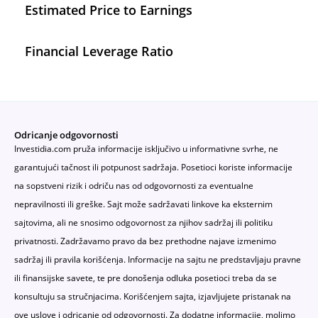
Estimated Price to Earnings
Financial Leverage Ratio
Odricanje odgovornosti
Investidia.com pruža informacije isključivo u informativne svrhe, ne
garantujući tačnost ili potpunost sadržaja. Posetioci koriste informacije
na sopstveni rizik i odriču nas od odgovornosti za eventualne
nepravilnosti ili greške. Sajt može sadržavati linkove ka eksternim
sajtovima, ali ne snosimo odgovornost za njihov sadržaj ili politiku
privatnosti. Zadržavamo pravo da bez prethodne najave izmenimo
sadržaj ili pravila korišćenja. Informacije na sajtu ne predstavljaju pravne
ili finansijske savete, te pre donošenja odluka posetioci treba da se
konsultuju sa stručnjacima. Korišćenjem sajta, izjavljujete pristanak na
ove uslove i odricanje od odgovornosti. Za dodatne informacije, molimo