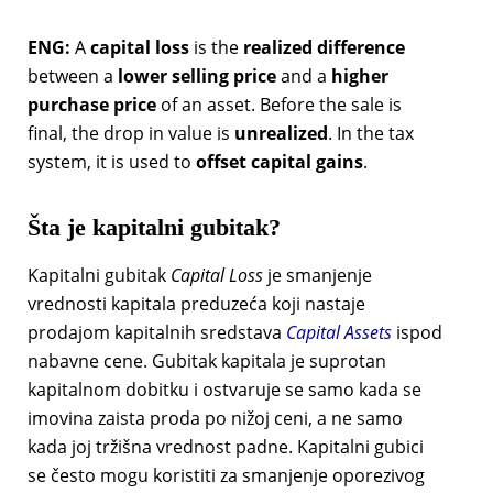
ENG:
A
capital loss
is the
realized difference
between a
lower selling price
and a
higher
purchase price
of an asset. Before the sale is
final, the drop in value is
unrealized
. In the tax
system, it is used to
offset capital gains
.
Šta je kapitalni gubitak?
Kapitalni gubitak
Capital Loss
je smanjenje
vrednosti kapitala preduzeća koji nastaje
prodajom kapitalnih sredstava
Capital Assets
ispod
nabavne cene. Gubitak kapitala je suprotan
kapitalnom dobitku i ostvaruje se samo kada se
imovina zaista proda po nižoj ceni, a ne samo
kada joj tržišna vrednost padne. Kapitalni gubici
se često mogu koristiti za smanjenje oporezivog