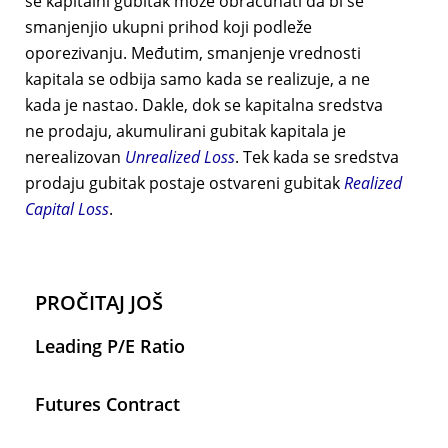
se kapitalni gubitak može obračunati da bi se
smanjenjio ukupni prihod koji podleže
oporezivanju. Međutim, smanjenje vrednosti
kapitala se odbija samo kada se realizuje, a ne
kada je nastao. Dakle, dok se kapitalna sredstva
ne prodaju, akumulirani gubitak kapitala je
nerealizovan
Unrealized Loss
. Tek kada se sredstva
prodaju gubitak postaje ostvareni gubitak
Realized
Capital Loss
.
PROČITAJ JOŠ
Leading P/E Ratio
Futures Contract