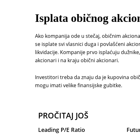
Isplata običnog akcio
Ako kompanija ode u stečaj, običnim akciona
se isplate svi vlasnici duga i povlašćeni akci
likvidacije. Kompanije prvo isplaćuju dužnike
akcionari i na kraju obični akcionari.
Investitori treba da znaju da je kupovina obič
mogu imati velike finansijske gubitke.
PROČITAJ JOŠ
Leading P/E Ratio
Futu