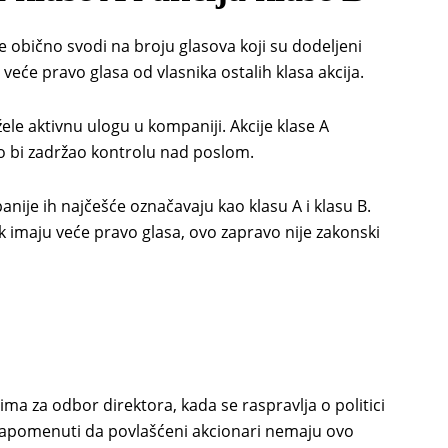
 se obično svodi na broju glasova koji su dodeljeni
veće pravo glasa od vlasnika ostalih klasa akcija.
žele aktivnu ulogu u kompaniji. Akcije klase A
 bi zadržao kontrolu nad poslom.
anije ih najčešće označavaju kao klasu A i klasu B.
 imaju veće pravo glasa, ovo zapravo nije zakonski
ma za odbor direktora, kada se raspravlja o politici
 napomenuti da povlašćeni akcionari nemaju ovo