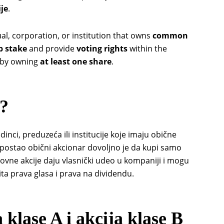
je
.
ual, corporation, or institution that owns
common
p stake
and provide
voting rights
within the
d by owning
at least one share
.
?
inci, preduzeća ili institucije koje imaju obične
 postao obični akcionar dovoljno je da kupi samo
dovne akcije daju vlasnički udeo u kompaniji i mogu
čita prava glasa i prava na dividendu.
klase A i akcija klase B