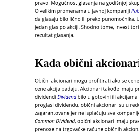
pravo. Mogućnost glasanja na godišnjoj skup
O velikim promenama u javnoj kompaniji
Pub
da glasaju bilo lično ili preko punomoćnika.
jedan glas po akciji. Shodno tome, investitori 
rezultat glasanja.
Kada obični akcionar
Obični akcionari mogu profitirati ako se cene
cene akcija padaju. Akcionari takođe imaju p
dividendi
Dividend
bilo u gotovini ili akcijama
proglasi dividendu, obični akcionari su u red
zagarantovane jer ne isplaćuju sve kompanij
Common Dividend
, obični akcionari imaju pra
prenose na trgovačke račune običnih akcion