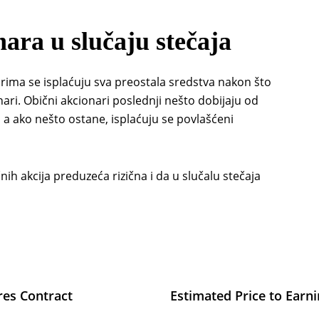
nara u slučaju stečaja
rima se isplaćuju sva preostala sredstva nakon što
onari. Obični akcionari poslednji nešto dobijaju od
, a ako nešto ostane, isplaćuju se povlašćeni
nih akcija preduzeća rizična i da u slučalu stečaja
res Contract
Estimated Price to Earn