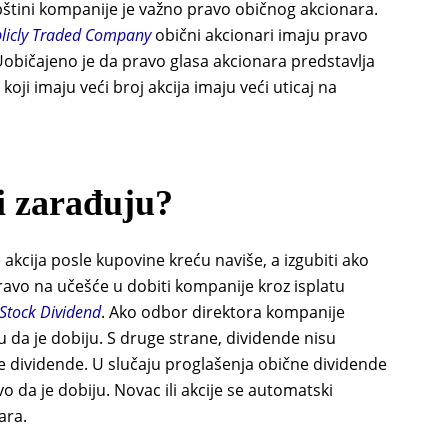
štini kompanije je važno pravo običnog akcionara.
licly Traded Company
obični akcionari imaju pravo
 Uobičajeno je da pravo glasa akcionara predstavlja
koji imaju veći broj akcija imaju veći uticaj na
i zarađuju?
 akcija posle kupovine kreću naviše, a izgubiti ako
ravo na učešće u dobiti kompanije kroz isplatu
Stock Dividend
. Ako odbor direktora kompanije
u da je dobiju. S druge strane, dividende nisu
e dividende. U slučaju proglašenja obične dividende
vo da je dobiju. Novac ili akcije se automatski
ara.