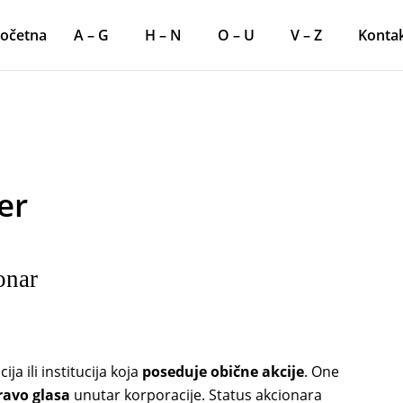
očetna
A – G
H – N
O – U
V – Z
Konta
er
onar
ija ili institucija koja
poseduje
obične akcije
. One
ravo glasa
unutar korporacije. Status akcionara