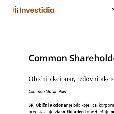
Skip
to
P
content
Common Sharehold
Obični akcionar, redovni akci
Common Stockholder
SR
:
Obični akcionar
je bilo koje lice, korporac
predstavljaju
vlasnički udeo
i obezbeđuju
p