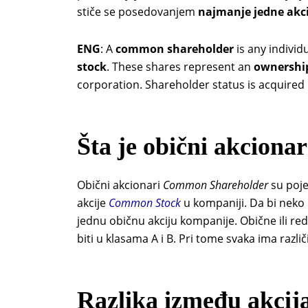
stiče se posedovanjem
najmanje jedne akci
ENG
: A
common shareholder
is any individ
stock
. These shares represent an
ownershi
corporation. Shareholder status is acquire
Šta je obični
akcionar
Obični akcionari
Common Shareholder
su pojed
akcije
Common Stock
u kompaniji. Da bi neko
jednu običnu akciju kompanije. Obične ili re
biti u klasama A i B. Pri tome svaka ima razli
Razlika između akcija 