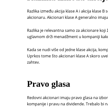
Razlika između akcija klase A i akcija klase B
akcionaru. Akcionari klase A generalno imaju 
Razlika je relevantna samo za akcionare koji 
uglavnom drži menadžment u kompaniji kako
Kada se nudi više od jedne klase akcija, komp
Uprkos tome što akcionari klase A skoro uvek
zahtev.
Pravo glasa
Redovni akcionari imaju pravo glasa na izbori
kompanije i pravu na dividende. Trebalo bi