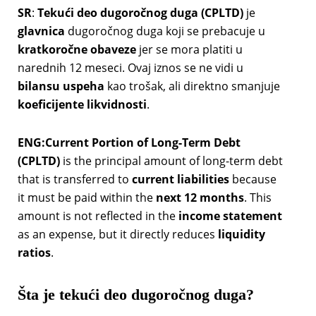
SR
:
Tekući deo dugoročnog duga (CPLTD)
je
glavnica
dugoročnog duga koji se prebacuje u
kratkoročne obaveze
jer se mora platiti u
narednih 12 meseci. Ovaj iznos se ne vidi u
bilansu uspeha
kao trošak, ali direktno smanjuje
koeficijente likvidnosti
.
ENG:Current Portion of Long-Term Debt
(CPLTD)
is the principal amount of long-term debt
that is transferred to
current liabilities
because
it must be paid within the
next 12 months
. This
amount is not reflected in the
income statement
as an expense, but it directly reduces
liquidity
ratios
.
Šta je tekući deo dugoročnog duga?