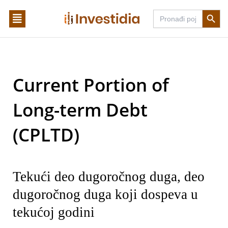
Skip
Search Butto
Search
to
for:
content
Current Portion of
Long-term Debt
(CPLTD)
Tekući deo dugoročnog duga, deo
dugoročnog duga koji dospeva u
tekućoj godini