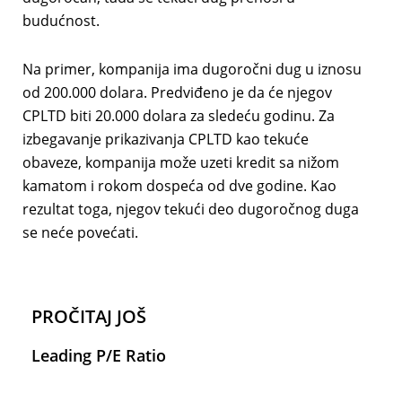
budućnost.
Na primer, kompanija ima dugoročni dug u iznosu
od 200.000 dolara. Predviđeno je da će njegov
CPLTD biti 20.000 dolara za sledeću godinu. Za
izbegavanje prikazivanja CPLTD kao tekuće
obaveze, kompanija može uzeti kredit sa nižom
kamatom i rokom dospeća od dve godine. Kao
rezultat toga, njegov tekući deo dugoročnog duga
se neće povećati.
PROČITAJ JOŠ
Leading P/E Ratio