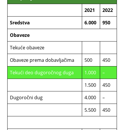
2021
2022
Sredstva
6.000
950
Obaveze
Tekuće obaveze
Obaveze prema dobavljačima
500
450
Tekući deo dugoročnog duga
1.000
–
1.500
450
Dugoročni dug
4.000
–
5.500
450