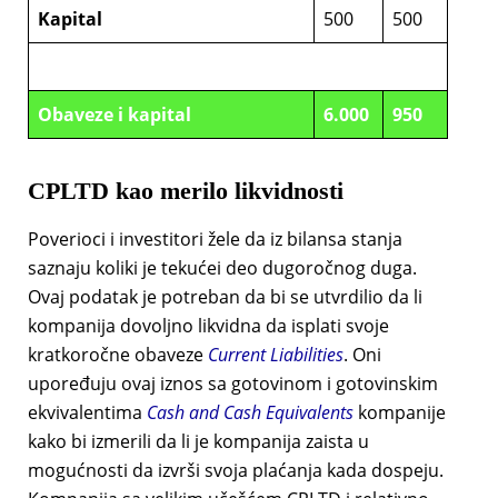
Kapital
500
500
Obaveze i kapital
6.000
950
CPLTD
kao merilo likvidnosti
Poverioci i investitori žele da iz bilansa stanja
saznaju koliki je tekućei deo dugoročnog duga.
Ovaj podatak je potreban da bi se utvrdilio da li
kompanija dovoljno likvidna da isplati svoje
kratkoročne obaveze
Current Liabilities
. Oni
upoređuju ovaj iznos sa gotovinom i gotovinskim
ekvivalentima
Cash and Cash Equivalents
kompanije
kako bi izmerili da li je kompanija zaista u
mogućnosti da izvrši svoja plaćanja kada dospeju.