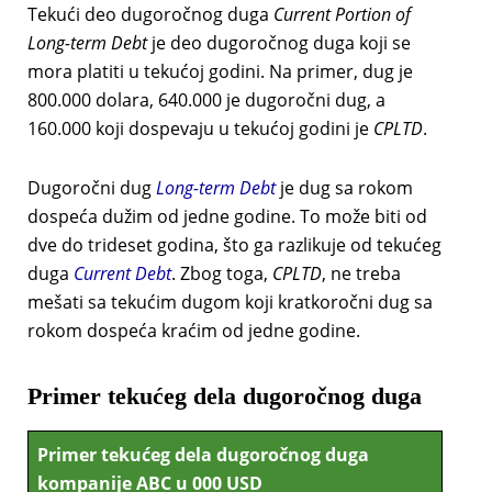
Tekući deo dugoročnog duga
Current Portion of
Long-term Debt
je deo dugoročnog duga koji se
mora platiti u tekućoj godini. Na primer, dug je
800.000 dolara, 640.000 je dugoročni dug, a
160.000 koji dospevaju u tekućoj godini je
CPLTD
.
Dugoročni dug
Long-term Debt
je dug sa rokom
dospeća dužim od jedne godine. To može biti od
dve do trideset godina, što ga razlikuje od tekućeg
duga
Current Debt
. Zbog toga,
CPLTD
, ne treba
mešati sa tekućim dugom koji kratkoročni dug sa
rokom dospeća kraćim od jedne godine.
Primer tekućeg dela dugoročnog duga
Primer tekućeg dela dugoročnog duga
kompanije ABC u 000 USD