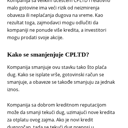
Kompanija sa velikim učešćem CPLTD i relativno
malo gotovine ima veći rizik od neizmirenja
obaveza ili neplaćanja dugova na vreme. Kao
rezultat toga, zajmodavci mogu odlučiti da
kompaniji ne ponude više kredita, a investitori
mogu prodati svoje akcije.
Kako se smanjenjuje CPLTD?
Kompanija smanjuje ovu stavku tako što plaća
dug. Kako se isplate vrše, gotovinski račun se
smanjuje, a obaveze se takođe smanjuju za jednak
iznos.
Kompanija sa dobrom kreditnom reputacijom
može da smanji tekući dug, uzimajući nove kredita
za otplatu ovog zajma. Ako je novi kredit
dugoročan, tada se tekući dug prenosi u