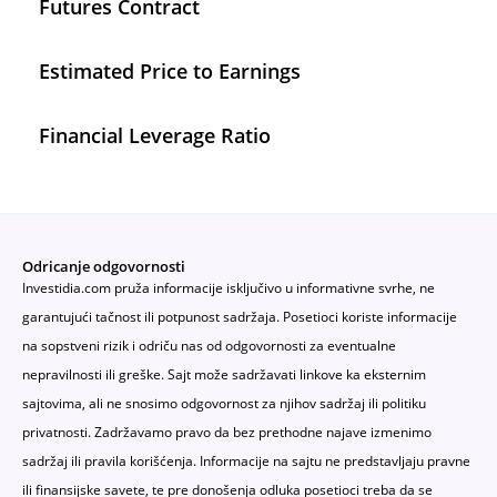
Futures Contract
Estimated Price to Earnings
Financial Leverage Ratio
Odricanje odgovornosti
Investidia.com pruža informacije isključivo u informativne svrhe, ne
garantujući tačnost ili potpunost sadržaja. Posetioci koriste informacije
na sopstveni rizik i odriču nas od odgovornosti za eventualne
nepravilnosti ili greške. Sajt može sadržavati linkove ka eksternim
sajtovima, ali ne snosimo odgovornost za njihov sadržaj ili politiku
privatnosti. Zadržavamo pravo da bez prethodne najave izmenimo
sadržaj ili pravila korišćenja. Informacije na sajtu ne predstavljaju pravne
ili finansijske savete, te pre donošenja odluka posetioci treba da se