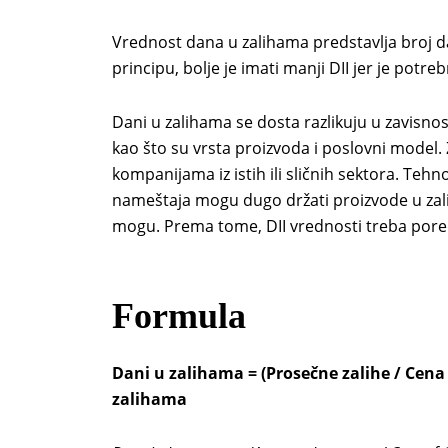
Vrednost dana u zalihama predstavlja broj da
principu, bolje je imati manji DII jer je po
Dani u zalihama se dosta razlikuju u zavisno
kao što su vrsta proizvoda i poslovni model.
kompanijama iz istih ili sličnih sektora. Teh
nameštaja mogu dugo držati proizvode u zalih
mogu. Prema tome, DII vrednosti treba pored
Formula
Dani u zalihama = (Prosečne zalihe / Cena
zalihama