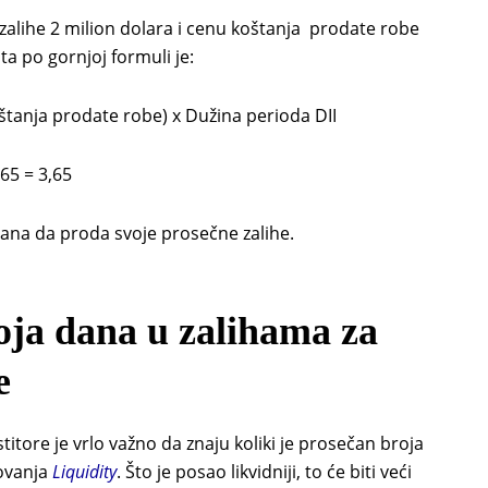
zalihe 2 milion dolara i cenu koštanja prodate robe
ta po gornjoj formuli je:
štanja prodate robe) x Dužina perioda DII
65 = 3,65
dana da proda svoje prosečne zalihe.
oja dana u zalihama za
e
itore je vrlo važno da znaju koliki je prosečan broja
lovanja
Liquidity
. Što je posao likvidniji, to će biti veći