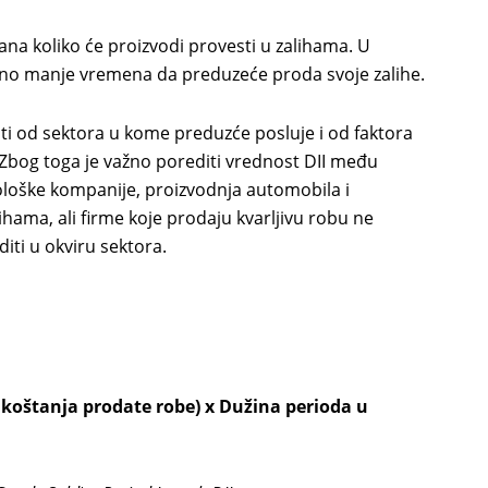
na koliko će proizvodi provesti u zalihama. U
trebno manje vremena da preduzeće proda svoje zalihe.
sti od sektora u kome preduzće posluje i od faktora
 Zbog toga je važno porediti vrednost DII među
nološke kompanije, proizvodnja automobila i
ama, ali firme koje prodaju kvarljivu robu ne
iti u okviru sektora.
 koštanja prodate robe) x Dužina perioda u