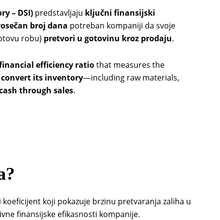
ry – DSI)
predstavljaju
ključni finansijski
rosečan broj dana
potreban kompaniji da svoje
gotovu robu)
pretvori u gotovinu kroz prodaju
.
financial efficiency ratio
that measures the
o
convert its inventory
—including raw materials,
 cash through sales
.
a?
i koeficijent koji pokazuje brzinu pretvaranja zaliha u
tivne finansijske efikasnosti kompanije.