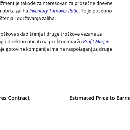
džment je takođe zainteresovan za prosečne dnevne
u obrta zaliha
Inventory Turnover Ratio
. To je posebno
štenja i održavanja zaliha.
troškove skladištenja i druge troškove vezane za
ogu direktno uticati na profitnu maržu
Profit Margin
.
anje gotovine kompanija ima na raspolaganj za druge
res Contract
Estimated Price to Earn