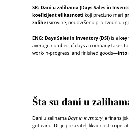
SR:
Dani u zalihama (Days Sales in Invento
koeficijent efikasnosti
koji precizno meri
p
zalihe
(sirovine, nedovršenu proizvodnju i 
ENG:
Days Sales in Inventory (DSI)
is a
key 
average number of days a company takes t
work-in-progress, and finished goods—
into
Šta su dani u zaliham
Dani u zalihama
Days in Inventory
je finansijsk
gotovinu. DII je pokazatelj likvidnosti i opera