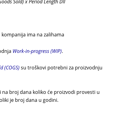
 Goods Sold) x Period Length DII
je kompanija ima na zalihama
vodnja
Work-in-progress (WIP)
.
ld
(COGS)
su troškovi potrebni za proizvodnju
 na broj dana koliko će proizvodi provesti u
liki je broj dana u godini.