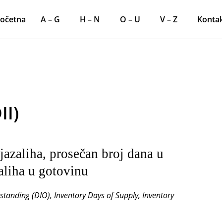
očetna
A – G
H – N
O – U
V – Z
Konta
II)
jazaliha, prosečan broj dana u
aliha u gotovinu
tstanding (DIO), Inventory Days of Supply, Inventory