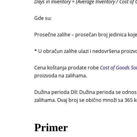
Days in Inventory = (Average Inventory / Cost of
Gde su:
Prosečne zalihe – prosečan broj jedinica ko
* U obračun zalihe ulazi i nedovršena proiz
Cena koštanja prodate robe
Cost of Goods So
proizvoda na zalihama.
Dužina perioda DII: Dužina perioda se odnosi
zalihama. Ovaj broj se obično množi sa 365 ko
Primer