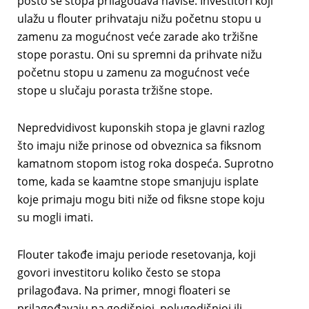
pošto se stopa prilagođava naviše. Investitori koji
ulažu u flouter prihvataju nižu početnu stopu u
zamenu za mogućnost veće zarade ako tržišne
stope porastu. Oni su spremni da prihvate nižu
početnu stopu u zamenu za mogućnost veće
stope u slučaju porasta tržišne stope.
Nepredvidivost kuponskih stopa je glavni razlog
što imaju niže prinose od obveznica sa fiksnom
kamatnom stopom istog roka dospeća. Suprotno
tome, kada se kaamtne stope smanjuju isplate
koje primaju mogu biti niže od fiksne stope koju
su mogli imati.
Flouter takođe imaju periode resetovanja, koji
govori investitoru koliko često se stopa
prilagođava. Na primer, mnogi floateri se
prilagođavaju na godišnjoj, polugodišnjoj ili