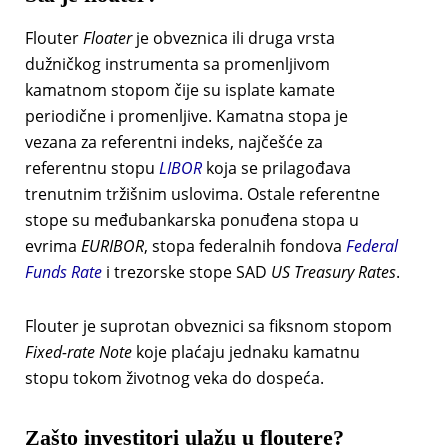
Flouter
Floater
je obveznica ili druga vrsta
dužničkog instrumenta sa promenljivom
kamatnom stopom čije su isplate kamate
periodične i promenljive. Kamatna stopa je
vezana za referentni indeks, najčešće za
referentnu stopu
LIBOR
koja se prilagođava
trenutnim tržišnim uslovima. Ostale referentne
stope su međubankarska ponuđena stopa u
evrima
EURIBOR
, stopa federalnih fondova
Federal
Funds Rate
i trezorske stope SAD
US Treasury Rates
.
Flouter je suprotan obveznici sa fiksnom stopom
Fixed-rate Note
koje plaćaju jednaku kamatnu
stopu tokom životnog veka do dospeća.
Zašto investitori ulažu u floutere?