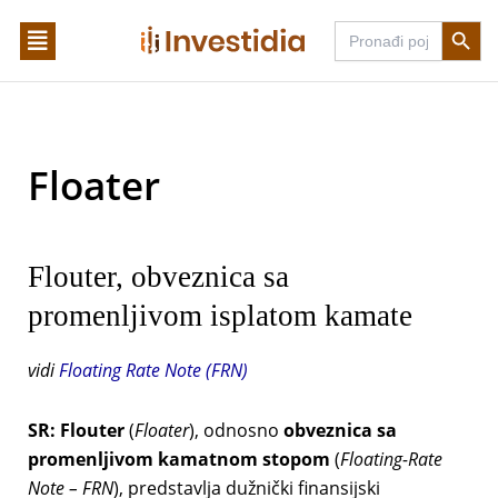
Skip
Search Butto
Search
to
for:
content
Floater
Flouter, obveznica sa
promenljivom isplatom kamate
vidi
Floating Rate Note (FRN)
SR:
Flouter
(
Floater
), odnosno
obveznica sa
promenljivom kamatnom stopom
(
Floating-Rate
Note – FRN
), predstavlja dužnički finansijski