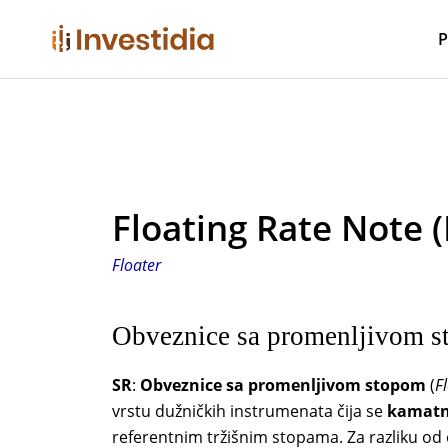
Skip
to
P
content
Floating Rate Note 
Floater
Obveznice sa promenljivom 
SR
:
Obveznice sa promenljivom stopom
(
F
vrstu dužničkih instrumenata čija se
kamatna
referentnim tržišnim stopama. Za razliku o