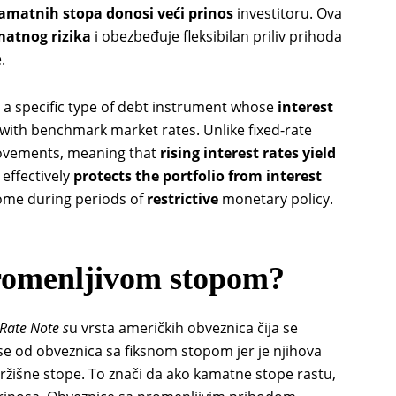
kamatnih stopa donosi veći prinos
investitoru. Ova
amatnog rizika
i obezbeđuje fleksibilan priliv prihoda
.
a specific type of debt instrument whose
interest
with benchmark market rates. Unlike fixed-rate
movements, meaning that
rising interest rates yield
 effectively
protects the portfolio from interest
come during periods of
restrictive
monetary policy.
promenljivom stopom?
 Rate Note s
u vrsta američkih obveznica čija se
se od obveznica sa fiksnom stopom jer je njihova
ržišne stope. To znači da ako kamatne stope rastu,