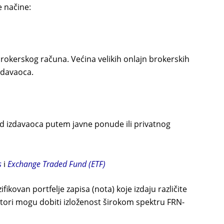
e načine:
rokerskog računa. Većina velikih onlajn brokerskih
izdavaoca.
d izdavaoca putem javne ponude ili privatnog
s
i
Exchange Traded Fund (ETF)
ifikovan portfelje zapisa (nota) koje izdaju različite
tori mogu dobiti izloženost širokom spektru FRN-