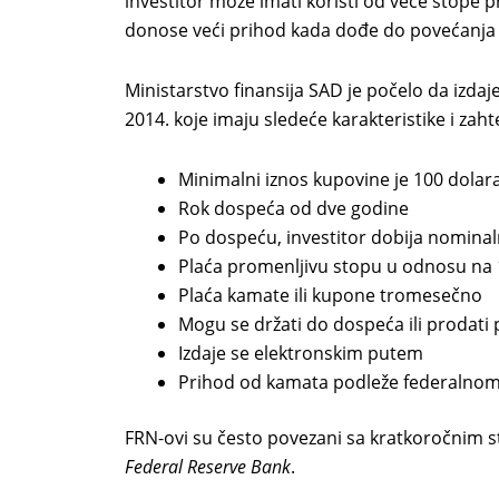
investitor može imati koristi od veće stope
donose veći prihod kada dođe do povećanja
Ministarstvo finansija SAD je počelo da iz
2014. koje imaju sledeće karakteristike i zaht
Minimalni iznos kupovine je 100 dolar
Rok dospeća od dve godine
Po dospeću, investitor dobija nomina
Plaća promenljivu stopu u odnosu na 1
Plaća kamate ili kupone tromesečno
Mogu se držati do dospeća ili prodati
Izdaje se elektronskim putem
Prihod od kamata podleže federalnom
FRN-ovi su često povezani sa kratkoročnim s
Federal Reserve Bank
.