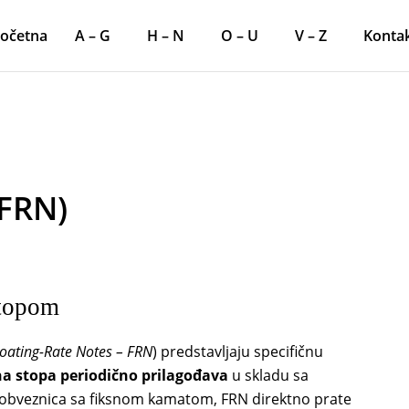
očetna
A – G
H – N
O – U
V – Z
Konta
(FRN)
stopom
loating-Rate Notes – FRN
) predstavljaju specifičnu
 stopa periodično prilagođava
u skladu sa
d obveznica sa fiksnom kamatom, FRN direktno prate