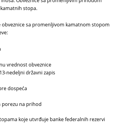
 prinosa. Obveznice sa promenljivim prihodom
 kamatnih stopa.
daje obveznice sa promenljivom kamatnom stopom
eve:
a
lnu vrednost obveznice
3-nedeljni državni zapis
 pre dospeća
 porezu na prihod
topama koje utvrđuje banke federalnih rezervi