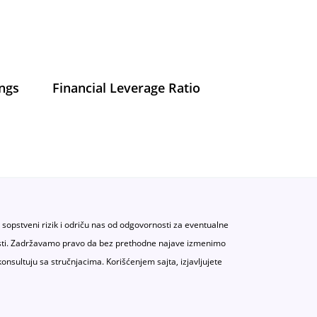
ings
Financial Leverage Ratio
a sopstveni rizik i odriču nas od odgovornosti za eventualne
atnosti. Zadržavamo pravo da bez prethodne najave izmenimo
konsultuju sa stručnjacima. Korišćenjem sajta, izjavljujete