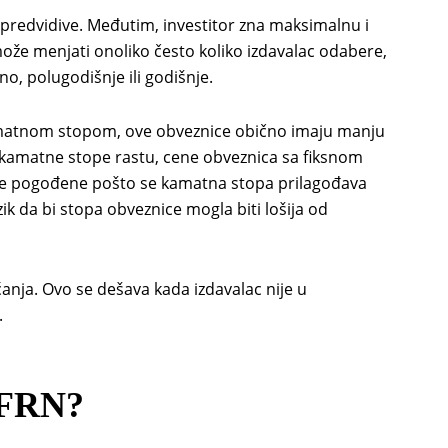
epredvidive. Međutim, investitor zna maksimalnu i
ože menjati onoliko često koliko izdavalac odabere,
, polugodišnje ili godišnje.
matnom stopom, ove obveznice obično imaju manju
o kamatne stope rastu, cene obveznica sa fiksnom
je pogođene pošto se kamatna stopa prilagođava
zik da bi stopa obveznice mogla biti lošija od
ćanja. Ovo se dešava kada izdavalac nije u
.
 FRN?