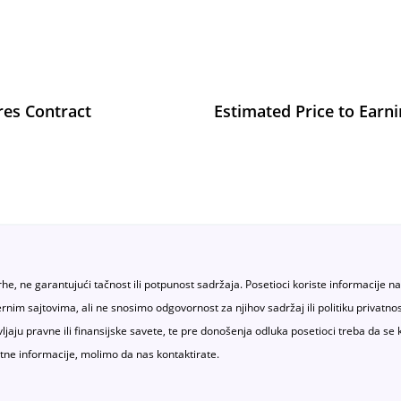
res Contract
Estimated Price to Earn
rhe, ne garantujući tačnost ili potpunost sadržaja. Posetioci koriste informacije n
sternim sajtovima, ali ne snosimo odgovornost za njihov sadržaj ili politiku priv
vljaju pravne ili finansijske savete, te pre donošenja odluka posetioci treba da se 
tne informacije, molimo da nas kontaktirate.