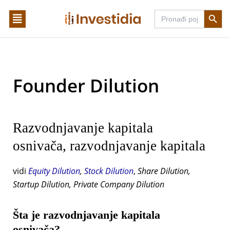
Skip
Search Butto
Search
to
for:
content
Founder Dilution
Razvodnjavanje kapitala
osnivača, razvodnjavanje kapitala
vidi
Equity Dilution
,
Stock Dilution
,
Share Dilution,
Startup Dilution, Private Company Dilution
Šta je razvodnjavanje kapitala
osnivača?