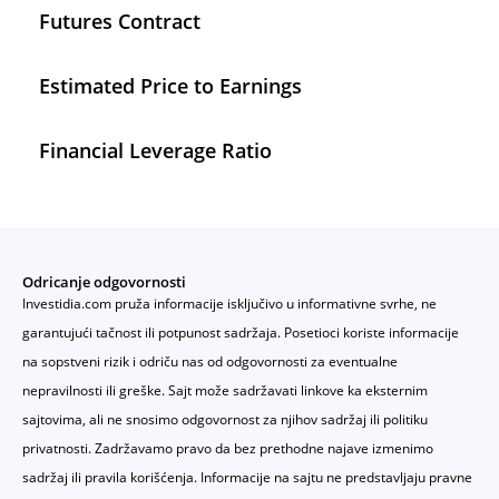
Futures Contract
Estimated Price to Earnings
Financial Leverage Ratio
Odricanje odgovornosti
Investidia.com pruža informacije isključivo u informativne svrhe, ne
garantujući tačnost ili potpunost sadržaja. Posetioci koriste informacije
na sopstveni rizik i odriču nas od odgovornosti za eventualne
nepravilnosti ili greške. Sajt može sadržavati linkove ka eksternim
sajtovima, ali ne snosimo odgovornost za njihov sadržaj ili politiku
privatnosti. Zadržavamo pravo da bez prethodne najave izmenimo
sadržaj ili pravila korišćenja. Informacije na sajtu ne predstavljaju pravne