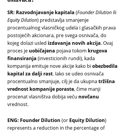
SR:
Razvodnjavanje kapitala
(
Founder Dilution
ili
Equity Dilution
) predstavlja smanjenje
procentualnog vlasničkog udela i glasačkih prava
postojećih akcionara, pre svega osnivača, do
kojeg dolazi usled
izdavanja novih akcija
. Ovaj
proces je
uobičajena
pojava tokom
krugova
finansiranja
(investicionih rundi), kada
kompanija emituje nove akcije kako bi
obezbedila
kapital za dalji rast
. Iako se udeo osnivača
procentualno smanjuje, cilj je da ukupna
tržišna
vrednost kompanije poraste
, čime manji
procenat vlasništva dobija veću
novčanu
vrednost.
ENG:
Founder Dilution
(or
Equity Dilution
)
represents a reduction in the percentage of