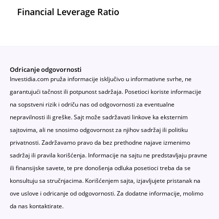
Financial Leverage Ratio
Odricanje odgovornosti
Investidia.com pruža informacije isključivo u informativne svrhe, ne
garantujući tačnost ili potpunost sadržaja. Posetioci koriste informacije
na sopstveni rizik i odriču nas od odgovornosti za eventualne
nepravilnosti ili greške. Sajt može sadržavati linkove ka eksternim
sajtovima, ali ne snosimo odgovornost za njihov sadržaj ili politiku
privatnosti. Zadržavamo pravo da bez prethodne najave izmenimo
sadržaj ili pravila korišćenja. Informacije na sajtu ne predstavljaju pravne
ili finansijske savete, te pre donošenja odluka posetioci treba da se
konsultuju sa stručnjacima. Korišćenjem sajta, izjavljujete pristanak na
ove uslove i odricanje od odgovornosti. Za dodatne informacije, molimo
da nas kontaktirate.