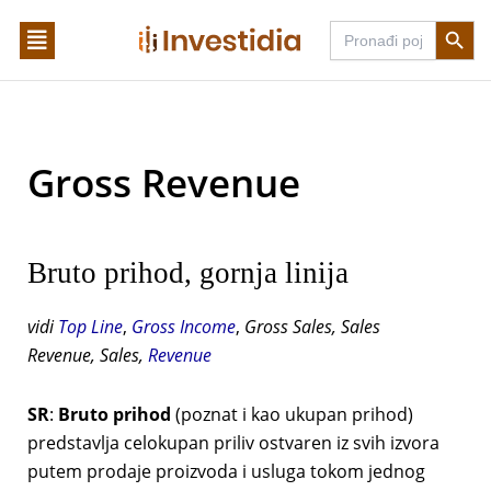
Skip
Search Butto
Search
to
for:
content
Gross Revenue
Bruto prihod, gornja linija
vidi
Top Line
,
Gross Income
,
Gross Sales, Sales
Revenue, Sales,
Revenue
SR
:
Bruto prihod
(poznat i kao ukupan prihod)
predstavlja celokupan priliv ostvaren iz svih izvora
putem prodaje proizvoda i usluga tokom jednog