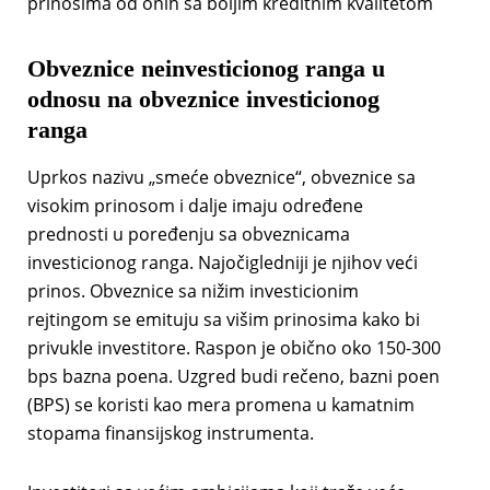
prinosima od onih sa boljim kreditnim kvalitetom
Obveznice neinvesticionog ranga u
odnosu na obveznice investicionog
ranga
Uprkos nazivu „smeće obveznice“, obveznice sa
visokim prinosom i dalje imaju određene
prednosti u poređenju sa obveznicama
investicionog ranga. Najočigledniji je njihov veći
prinos. Obveznice sa nižim investicionim
rejtingom se emituju sa višim prinosima kako bi
privukle investitore. Raspon je obično oko 150-300
bps bazna poena. Uzgred budi rečeno, bazni poen
(BPS) se koristi kao mera promena u kamatnim
stopama finansijskog instrumenta.