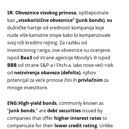
SR
:
Obveznice visokog prinosa
, opštepoznate
kao
„visokorizične obveznice” (junk bonds)
,
su
dužničke hartije od vrednosti kompanija koje
nude više kamatne stope kako bi kompenzovale
svoj niži kreditni rejting. Za razliku od
investicionog ranga, ove obveznice su ocenjene
ispod
Baa3
od strane agencije Moody’s ili ispod
BBB
od strane S&P-a i Fitch-a. Iako nose veći rizik
od
neizvirenja obaveza (defolta)
, njihov
potencijal za veće prinose čini ih
privlačnim
za
mnoge investitore.
ENG:High-yield bonds
, commonly known as
“
junk bonds
,” are
debt securities
issued by
companies that offer
higher interest rates
to
compensate for their
lower credit rating
. Unlike