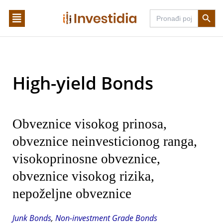
Skip
Search Butto
Search
to
for:
content
High-yield Bonds
Obveznice visokog prinosa,
obveznice neinvesticionog ranga,
visokoprinosne obveznice,
obveznice visokog rizika,
nepoželjne obveznice
Junk Bonds
,
Non-investment Grade Bonds