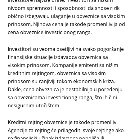
investitore najviše brine. Investitori sa niskim
nivoom spremnosti i sposobnosti da snose rizik
obično izbegavaju ulaganje u obveznice sa visokim
prinosom. Njihova cena je takođe promenljivija od
cena obveznice investicionog ranga.
Investitori su veoma osetljivi na svako pogoršanje
finansijske situacije izdavaoca obveznica sa
visokim prinosom. Kompanije emitenti sa nižim
kreditnim rejtingom, obveznica sa visokim
prinosom su ranjiviji tokom ekonomskih kriza.
Dakle, cena obveznica je nestabilnija u poređenju
sa obveznicama investicionog ranga, što ih čini
nesigurnim utočištem.
Kreditni rejting obveznice je takođe promenljiv.
Agencije za rejting će prilagoditi svoje rejtinge ako
se finansijski učinak izdavaoca poboljša ili