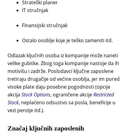
Strateški planer
IT stručnjak
Finansijski stručnjak
Ostalo osoblje koje je teško zameniti itd.
Odlazak ključnih osoba iz kompanije može naneti
velike gubitke. Zbog toga kompanije nastoje da ih
motivišu i zadrže. Poslodavci ključne zaposlene
tretiraju drugačije od većine osoblja, jer im pored
visoke plate daju posebne pogodnosti (opcije
akcija
Stock Options
, ograničene akcije
Restricted
Stock
, neplaćeno odsustvo sa posla, beneficije u
vezi penzije itd.).
Značaj ključnih zaposlenih