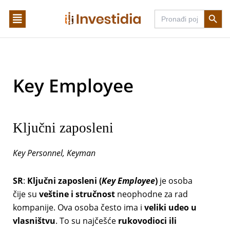
Skip
Search Butto
Search
to
for:
content
Key Employee
Ključni zaposleni
Key Personnel, Keyman
SR
:
Ključni zaposleni (
Key Employee
)
je osoba
čije su
veštine i stručnost
neophodne za rad
kompanije. Ova osoba često ima i
veliki udeo u
vlasništvu
. To su najčešće
rukovodioci ili