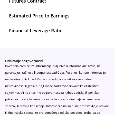
Futures Contract
Estimated Price to Earnings
Financial Leverage Ratio
Odricanje odgovornosti
Investidia.com pruža informacije isključivo u informativne svrhe, ne
garantujući tačnost ili potpunost sadržaja. Posetioci koriste informacije
na sopstveni rizik i odriču nas od odgovornosti za eventualne
nepravilnosti ili greške. Sajt može sadržavati linkove ka eksternim
sajtovima, ali ne snosimo odgovornost za njihov sadržaj ili politiku
privatnosti. Zadržavamo pravo da bez prethodne najave izmenimo
sadržaj ili pravila korišćenja. Informacije na sajtu ne predstavljaju pravne
ili finansijske savete, te pre donošenja odluka posetioci treba da se