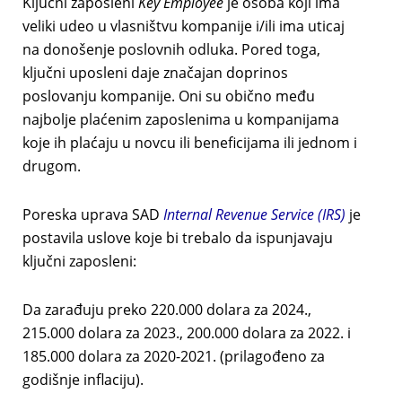
Ključni zaposleni
Key Employee
je osoba koji ima
veliki udeo u vlasništvu kompanije i/ili ima uticaj
na donošenje poslovnih odluka. Pored toga,
ključni uposleni daje značajan doprinos
poslovanju kompanije. Oni su obično među
najbolje plaćenim zaposlenima u kompanijama
koje ih plaćaju u novcu ili beneficijama ili jednom i
drugom.
Poreska uprava SAD
Internal Revenue Service (IRS)
je
postavila uslove koje bi trebalo da ispunjavaju
ključni zaposleni:
Da zarađuju preko 220.000 dolara za 2024.,
215.000 dolara za 2023., 200.000 dolara za 2022. i
185.000 dolara za 2020-2021. (prilagođeno za
godišnje inflaciju).