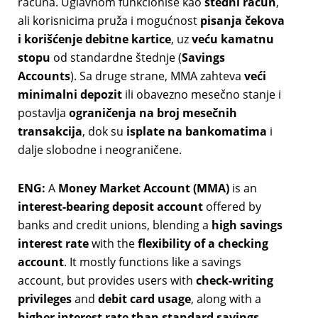
računa. Uglavnom funkcioniše kao
štedni račun
,
ali korisnicima pruža i mogućnost
pisanja čekova
i korišćenje debitne kartice
, uz
veću kamatnu
stopu
od standardne štednje (
Savings
Accounts
). Sa druge strane, MMA zahteva
veći
minimalni depozit
ili obavezno mesečno stanje i
postavlja
ograničenja na broj mesečnih
transakcija
, dok su
isplate na bankomatima
i
dalje slobodne i neograničene.
ENG:
A
Money Market Account (MMA)
is an
interest-bearing deposit account
offered by
banks and credit unions, blending a
high savings
interest rate
with the
flexibility of a checking
account
. It mostly functions like a savings
account, but provides users with
check-writing
privileges
and
debit card usage
, along with a
higher interest rate than standard savings