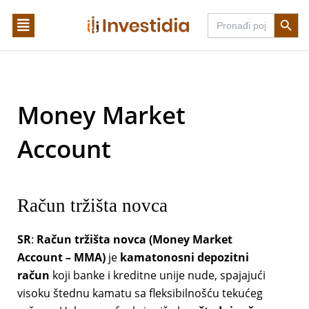
Skip
Search Butto
Search
to
for:
content
Money Market
Account
Račun tržišta novca
SR
:
Račun tržišta novca (Money Market
Account – MMA)
je
kamatonosni depozitni
račun
koji banke i kreditne unije nude, spajajući
visoku štednu kamatu sa fleksibilnošću tekućeg