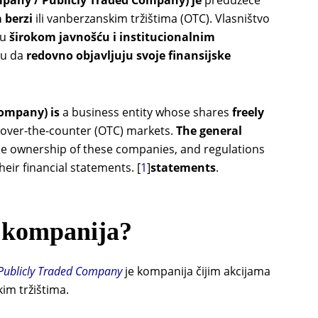
 berzi
ili vanberzanskim tržištima (OTC). Vlasništvo
đu
širokom javnošću i institucionalnim
zu da
redovno objavljuju svoje finansijske
Company) is
a business entity whose shares
freely
over-the-counter (OTC) markets.
The general
e ownership of these companies, and regulations
heir financial statements. [
1
]
statements
.
a kompanija?
Publicly Traded Company
je kompanija čijim akcijama
im tržištima.