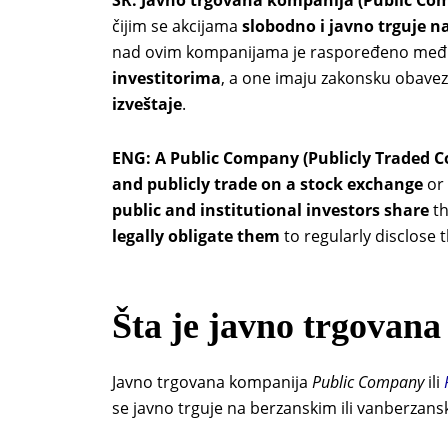
čijim se akcijama
slobodno i javno trguje na
nad ovim kompanijama je raspoređeno me
investitorima
, a one imaju zakonsku obave
izveštaje
.
ENG:
A Public Company (Publicly Traded 
and publicly trade on a stock exchange
or 
public and institutional investors share
th
legally obligate them
to regularly disclose t
Šta je javno trgovan
Javno trgovana kompanija
Public Company
ili
se javno trguje na berzanskim ili vanberzansk