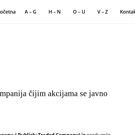
očetna
A – G
H – N
O – U
V – Z
Konta
mpanija čijim akcijama se javno
pany / Publicly Traded Company) je
preduzeće