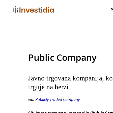
Skip
to
P
content
Public Company
Javno trgovana kompanija, ko
trguje na berzi
vidi
Publicly Traded Company
SR:
Javno trgovana kompanija (Public Com