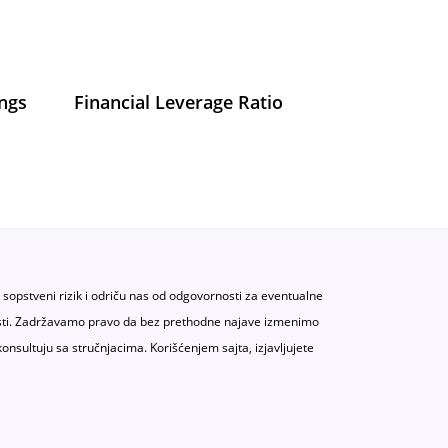
ings
Financial Leverage Ratio
a sopstveni rizik i odriču nas od odgovornosti za eventualne
atnosti. Zadržavamo pravo da bez prethodne najave izmenimo
konsultuju sa stručnjacima. Korišćenjem sajta, izjavljujete