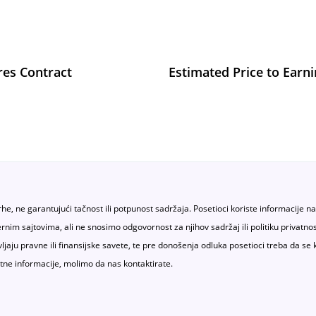
res Contract
Estimated Price to Earn
rhe, ne garantujući tačnost ili potpunost sadržaja. Posetioci koriste informacije n
sternim sajtovima, ali ne snosimo odgovornost za njihov sadržaj ili politiku priv
vljaju pravne ili finansijske savete, te pre donošenja odluka posetioci treba da se 
tne informacije, molimo da nas kontaktirate.