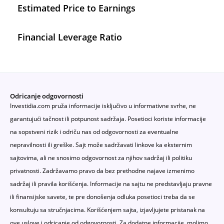
Estimated Price to Earnings
Financial Leverage Ratio
Odricanje odgovornosti
Investidia.com pruža informacije isključivo u informativne svrhe, ne
garantujući tačnost ili potpunost sadržaja. Posetioci koriste informacije
na sopstveni rizik i odriču nas od odgovornosti za eventualne
nepravilnosti ili greške. Sajt može sadržavati linkove ka eksternim
sajtovima, ali ne snosimo odgovornost za njihov sadržaj ili politiku
privatnosti. Zadržavamo pravo da bez prethodne najave izmenimo
sadržaj ili pravila korišćenja. Informacije na sajtu ne predstavljaju pravne
ili finansijske savete, te pre donošenja odluka posetioci treba da se
konsultuju sa stručnjacima. Korišćenjem sajta, izjavljujete pristanak na
ove uslove i odricanje od odgovornosti. Za dodatne informacije, molimo