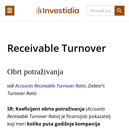
Skip
Search Butto
Search
to
for:
content
Receivable Turnover
Obrt potraživanja
vidi
Accounts Receivable Turnover Ratio
,
Debtor’s
Turnover Ratio
SR:
Koeficijent obrta potraživanja
(
Accounts
Receivable Turnover Ratio
) je finansijski pokazatelj
koji meri
koliko puta godišnje kompanija