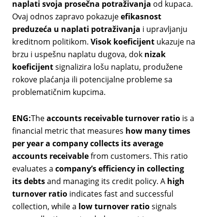
naplati svoja prosečna potraživanja
od kupaca.
Ovaj odnos zapravo pokazuje
efikasnost
preduzeća u naplati potraživanja
i upravljanju
kreditnom politikom.
Visok koeficijent
ukazuje na
brzu i uspešnu naplatu dugova, dok
nizak
koeficijent
signalizira lošu naplatu, produžene
rokove plaćanja ili potencijalne probleme sa
problematičnim kupcima.
ENG:
The
accounts receivable turnover ratio
is a
financial metric that measures
how many times
per year a company collects its average
accounts receivable
from customers. This ratio
evaluates a
company’s efficiency in collecting
its debts
and managing its credit policy. A
high
turnover ratio
indicates fast and successful
collection, while a
low turnover ratio
signals