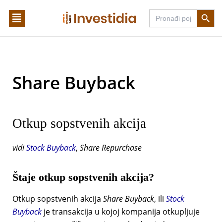
Skip
Search Butto
Search
to
for:
content
Share Buyback
Otkup sopstvenih akcija
vidi
Stock Buyback
,
Share Repurchase
Štaje otkup sopstvenih akcija?
Otkup sopstvenih akcija
Share Buyback
, ili
Stock
Buyback
je transakcija u kojoj kompanija otkupljuje