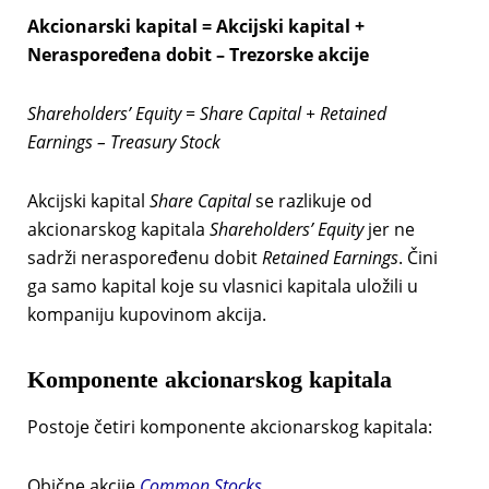
Akcionarski kapital = Akcijski kapital +
Neraspoređena dobit – Trezorske akcije
Shareholders’ Equity = Share Capital + Retained
Earnings – Treasury Stock
Akcijski kapital
Share Capital
se razlikuje od
akcionarskog kapitala
Shareholders’ Equity
jer ne
sadrži neraspoređenu dobit
Retained Earnings
. Čini
ga samo kapital koje su vlasnici kapitala uložili u
kompaniju kupovinom akcija.
Komponente akcionarskog kapitala
Postoje četiri komponente akcionarskog kapitala:
Obične akcije
Common Stocks