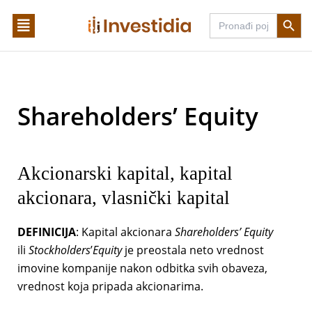
Skip
Search Butto
Search
to
for:
content
Shareholders’ Equity
Akcionarski kapital, kapital
akcionara, vlasnički kapital
DEFINICIJA
: Kapital akcionara
Shareholders’ Equity
ili
Stockholders
’
Equity
je preostala neto vrednost
imovine kompanije nakon odbitka svih obaveza,
vrednost koja pripada akcionarima.