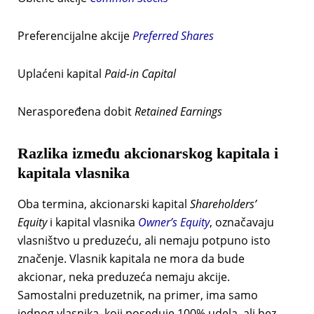
Preferencijalne akcije
Preferred Shares
Uplaćeni kapital
Paid-in
Capital
Neraspoređena dobit
Retained Earnings
Razlika između akcionarskog kapitala i
kapitala vlasnika
Oba termina, akcionarski kapital
Shareholders’
Equity
i kapital vlasnika
Owner’s Equity
, označavaju
vlasništvo u preduzeću, ali nemaju potpuno isto
značenje. Vlasnik kapitala ne mora da bude
akcionar, neka preduzeća nemaju akcije.
Samostalni preduzetnik, na primer, ima samo
jednog vlasnika, koji poseduje 100% udela, ali bez