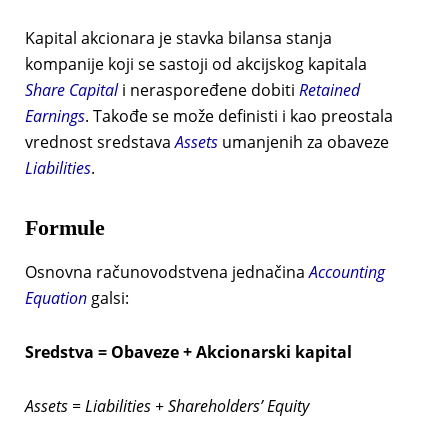
Kapital akcionara je stavka bilansa stanja
kompanije koji se sastoji od akcijskog kapitala
Share Capital
i neraspoređene dobiti
Retained
Earnings
. Takođe se može definisti i kao preostala
vrednost sredstava
Assets
umanjenih za obaveze
Liabilities
.
Formule
Osnovna računovodstvena jednačina
Accounting
Equation
galsi:
Sredstva = Obaveze + Akcionarski kapital
Assets = Liabilities + Shareholders’ Equity