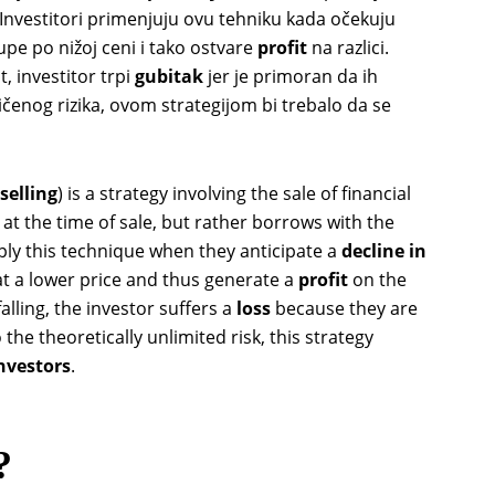
. Investitori primenjuju ovu tehniku kada očekuju
upe po nižoj ceni i tako ostvare
profit
na razlici.
, investitor trpi
gubitak
jer je primoran da ih
ničenog rizika, ovom strategijom bi trebalo da se
selling
) is a strategy involving the sale of financial
at the time of sale, but rather borrows with the
pply this technique when they anticipate a
decline in
at a lower price and thus generate a
profit
on the
falling, the investor suffers a
loss
because they are
 the theoretically unlimited risk, this strategy
nvestors
.
?