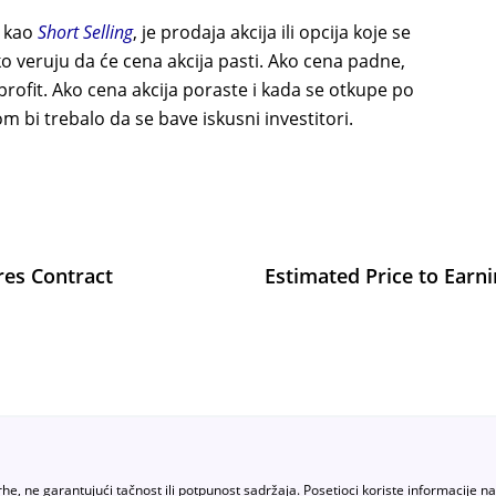
a kao
Short Selling
, je prodaja akcija ili opcija koje se
ko veruju da će cena akcija pasti. Ako cena padne,
i profit. Ako cena akcija poraste i kada se otkupe po
om bi trebalo da se bave iskusni investitori.
res Contract
Estimated Price to Earn
rhe, ne garantujući tačnost ili potpunost sadržaja. Posetioci koriste informacije n