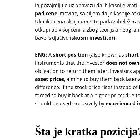
ih pozajmljuje uz obavezu da ih kasnije vrati
pad cene
imovine, sa ciljem da je kasnije otk
Ukoliko cena akcija umesto pada zabeleži rast
otkupi po višoj ceni, a zbog teorijski neogra
bave isključivo
iskusni investitori
.
ENG:
A
short position
(also known as
short 
instruments that the investor
does not own
obligation to return them later. Investors a
asset prices
, aiming to buy them back later 
difference. If the stock price rises instead of 
forced to buy it back at a higher price; due to
should be used exclusively by
experienced i
Šta je kratka pozicija