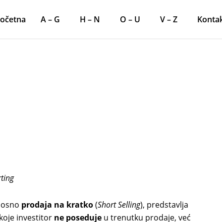
očetna
A – G
H – N
O – U
V – Z
Konta
ting
dnosno
prodaja na kratko
(
Short Selling
), predstavlja
koje investitor
ne poseduje
u trenutku prodaje, već