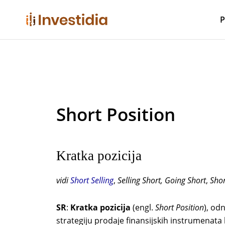
Skip
to
P
content
Short Position
Kratka pozicija
vidi
Short Selling
,
Selling Short, Going Short
,
Shor
SR
:
Kratka pozicija
(engl.
Short Position
), o
strategiju prodaje finansijskih instrumenata 