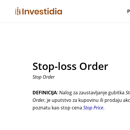
Skip
to
P
content
Stop-loss Order
Stop Order
DEFINICIJA
: Nalog za zaustavljanje gubitka
St
Order
, je uputstvo za kupovinu ili prodaju a
poznatu kao stop cena
Stop Price
.