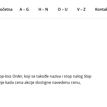
očetna
A – G
H – N
O – U
V – Z
Konta
op-loss Order
, koji se takođe naziva i stop nalog
Stop
kcije kada cena akcije dostigne navedenu cenu,