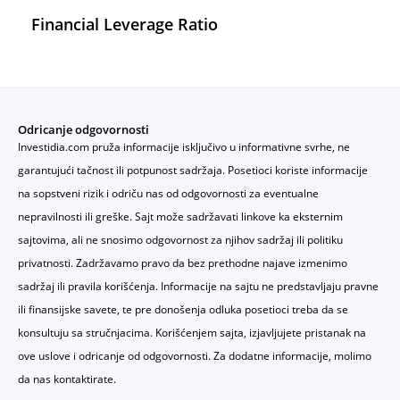
Financial Leverage Ratio
Odricanje odgovornosti
Investidia.com pruža informacije isključivo u informativne svrhe, ne
garantujući tačnost ili potpunost sadržaja. Posetioci koriste informacije
na sopstveni rizik i odriču nas od odgovornosti za eventualne
nepravilnosti ili greške. Sajt može sadržavati linkove ka eksternim
sajtovima, ali ne snosimo odgovornost za njihov sadržaj ili politiku
privatnosti. Zadržavamo pravo da bez prethodne najave izmenimo
sadržaj ili pravila korišćenja. Informacije na sajtu ne predstavljaju pravne
ili finansijske savete, te pre donošenja odluka posetioci treba da se
konsultuju sa stručnjacima. Korišćenjem sajta, izjavljujete pristanak na
ove uslove i odricanje od odgovornosti. Za dodatne informacije, molimo
da nas kontaktirate.