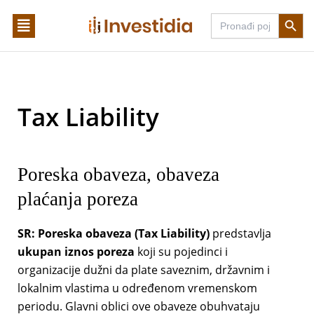
Skip
Search Butto
Search
to
for:
content
Tax Liability
Poreska obaveza, obaveza
plaćanja poreza
SR:
Poreska obaveza (Tax Liability)
predstavlja
ukupan iznos poreza
koji su pojedinci i
organizacije dužni da plate saveznim, državnim i
lokalnim vlastima u određenom vremenskom
periodu. Glavni oblici ove obaveze obuhvataju