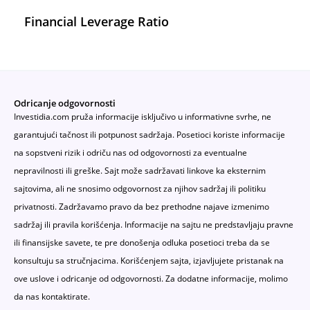
Financial Leverage Ratio
Odricanje odgovornosti
Investidia.com pruža informacije isključivo u informativne svrhe, ne
garantujući tačnost ili potpunost sadržaja. Posetioci koriste informacije
na sopstveni rizik i odriču nas od odgovornosti za eventualne
nepravilnosti ili greške. Sajt može sadržavati linkove ka eksternim
sajtovima, ali ne snosimo odgovornost za njihov sadržaj ili politiku
privatnosti. Zadržavamo pravo da bez prethodne najave izmenimo
sadržaj ili pravila korišćenja. Informacije na sajtu ne predstavljaju pravne
ili finansijske savete, te pre donošenja odluka posetioci treba da se
konsultuju sa stručnjacima. Korišćenjem sajta, izjavljujete pristanak na
ove uslove i odricanje od odgovornosti. Za dodatne informacije, molimo
da nas kontaktirate.