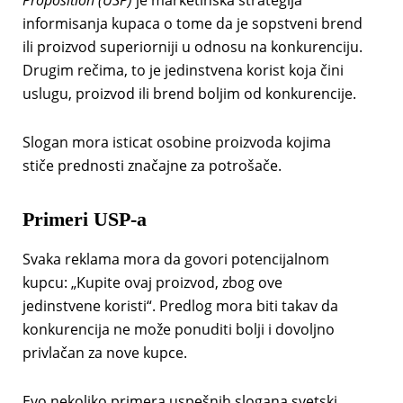
Proposition (USP)
je marketinška strategija
informisanja kupaca o tome da je sopstveni brend
ili proizvod superiorniji u odnosu na konkurenciju.
Drugim rečima, to je jedinstvena korist koja čini
uslugu, proizvod ili brend boljim od konkurencije.
Slogan mora isticat osobine proizvoda kojima
stiče prednosti značajne za potrošače.
Primeri USP-a
Svaka reklama mora da govori potencijalnom
kupcu: „Kupite ovaj proizvod, zbog ove
jedinstvene koristi“. Predlog mora biti takav da
konkurencija ne može ponuditi bolji i dovoljno
privlačan za nove kupce.
Evo nekoliko primera uspešnih slogana svetski