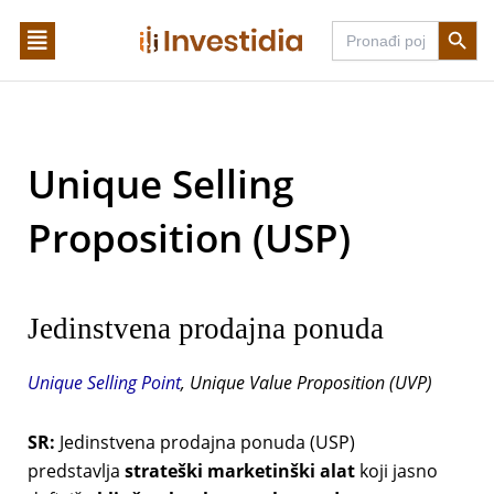
Skip
Search Butto
Search
to
for:
content
Unique Selling
Proposition (USP)
Jedinstvena prodajna ponuda
Unique Selling Point
, Unique Value Proposition (UVP)
SR:
Jedinstvena prodajna ponuda (USP)
predstavlja
strateški marketinški alat
koji jasno