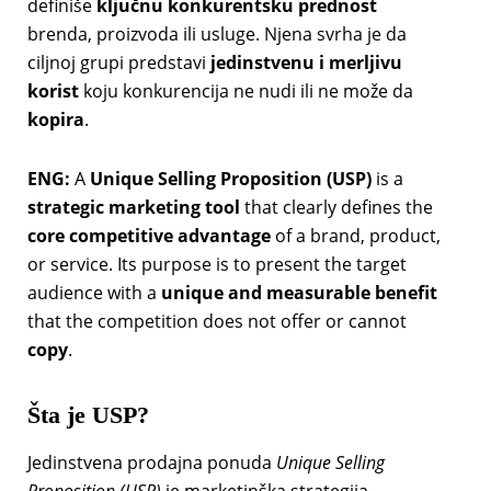
definiše
ključnu konkurentsku prednost
brenda, proizvoda ili usluge. Njena svrha je da
ciljnoj grupi predstavi
jedinstvenu i merljivu
korist
koju konkurencija ne nudi ili ne može da
kopira
.
ENG:
A
Unique Selling Proposition (USP)
is a
strategic marketing tool
that clearly defines the
core competitive advantage
of a brand, product,
or service. Its purpose is to present the target
audience with a
unique and measurable benefit
that the competition does not offer or cannot
copy
.
Šta je USP?
Jedinstvena prodajna ponuda
Unique Selling