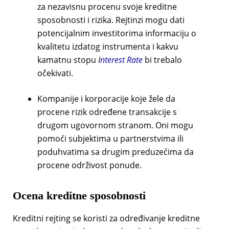
za nezavisnu procenu svoje kreditne
sposobnosti i rizika. Rejtinzi mogu dati
potencijalnim investitorima informaciju o
kvalitetu izdatog instrumenta i kakvu
kamatnu stopu
I
nterest Rate
bi trebalo
očekivati.
Kompanije i korporacije koje žele da
procene rizik određene transakcije s
drugom ugovornom stranom. Oni mogu
pomoći subjektima u partnerstvima ili
poduhvatima sa drugim preduzećima da
procene održivost ponude.
Ocena kreditne sposobnosti
Kreditni rejting se koristi za određivanje kreditne