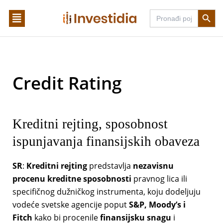
Skip
Search Butto
Search
to
for:
content
Credit Rating
Kreditni rejting, sposobnost
ispunjavanja finansijskih obaveza
SR
:
Kreditni rejting
predstavlja
nezavisnu
procenu kreditne sposobnosti
pravnog lica ili
specifičnog dužničkog instrumenta, koju dodeljuju
vodeće svetske agencije poput
S&P, Moody’s i
Fitch
kako bi procenile
finansijsku snagu
i