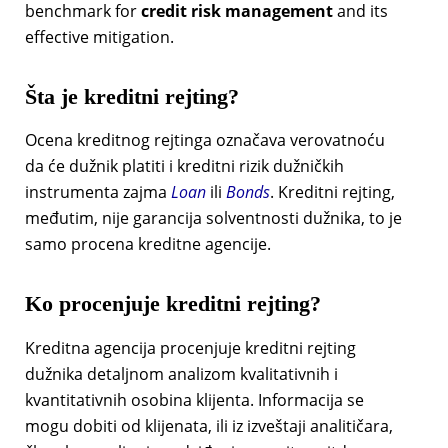
benchmark for
credit risk management
and its
effective mitigation.
Šta je kreditni rejting?
Ocena kreditnog rejtinga označava verovatnoću
da će dužnik platiti i kreditni rizik dužničkih
instrumenta zajma
Loan
ili
Bonds
. Kreditni rejting,
međutim, nije garancija solventnosti dužnika, to je
samo procena kreditne agencije.
Ko procenjuje kreditni rejting?
Kreditna agencija procenjuje kreditni rejting
dužnika detaljnom analizom kvalitativnih i
kvantitativnih osobina klijenta. Informacija se
mogu dobiti od klijenata, ili iz izveštaji analitičara,