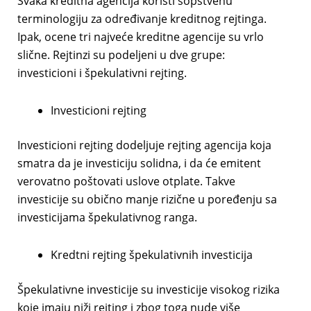
Svaka kreditna agencija koristi sopstvenu
terminologiju za određivanje kreditnog rejtinga.
Ipak, ocene tri najveće kreditne agencije su vrlo
slične. Rejtinzi su podeljeni u dve grupe:
investicioni i špekulativni rejting.
Investicioni rejting
Investicioni rejting dodeljuje rejting agencija koja
smatra da je investiciju solidna, i da će emitent
verovatno poštovati uslove otplate. Takve
investicije su obično manje rizične u poređenju sa
investicijama špekulativnog ranga.
Kredtni rejting špekulativnih investicija
Špekulativne investicije su investicije visokog rizika
koje imaju niži rejting i zbog toga nude više