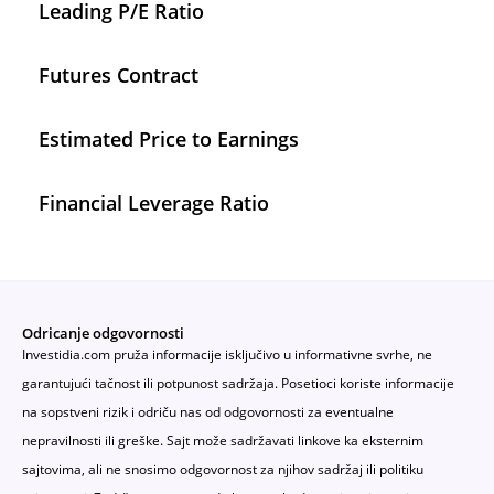
Leading P/E Ratio
Futures Contract
Estimated Price to Earnings
Financial Leverage Ratio
Odricanje odgovornosti
Investidia.com pruža informacije isključivo u informativne svrhe, ne
garantujući tačnost ili potpunost sadržaja. Posetioci koriste informacije
na sopstveni rizik i odriču nas od odgovornosti za eventualne
nepravilnosti ili greške. Sajt može sadržavati linkove ka eksternim
sajtovima, ali ne snosimo odgovornost za njihov sadržaj ili politiku