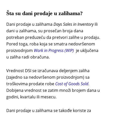
Šta su dani prodaje u zalihama?
Dani prodaje u zalihama
Days Sales in Inventory
ili
dani u zalihama, su prosečan broja dana
potreban preduzeću da pretvori zalihe u prodaju.
Pored toga, roba koja se smatra nedovršenom
proizvodnjom
Work in Progress
(WIP)
je uključena
u zaliha radi obračuna.
Vrednost DSI se izračunava deljenjem zaliha
(zajedno sa nedovršenom proizvodnjom) sa
troškovima prodate robe
Cost of Goods Sold
.
Dobijena vrednost se zatim množi brojem dana u
godini, kvartalu ili mesecu.
Dani prodaje u zalihama se takođe koriste za