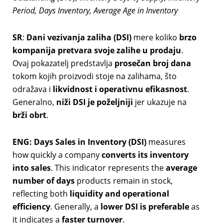
Period, Days Inventory, Average Age in Inventory
SR
:
Dani vezivanja zaliha (DSI)
mere koliko
brzo
kompanija pretvara svoje zalihe u prodaju
.
Ovaj pokazatelj predstavlja
prosečan broj dana
tokom kojih proizvodi stoje na zalihama, što
odražava i
likvidnost i operativnu efikasnost
.
Generalno,
niži DSI je poželjniji
jer ukazuje na
brži obrt
.
ENG:
Days Sales in Inventory (DSI)
measures
how quickly a company
converts its inventory
into sales
. This indicator represents the
average
number of days
products remain in stock,
reflecting both
liquidity and operational
efficiency
. Generally, a
lower DSI is preferable
as
it indicates a
faster turnover
.