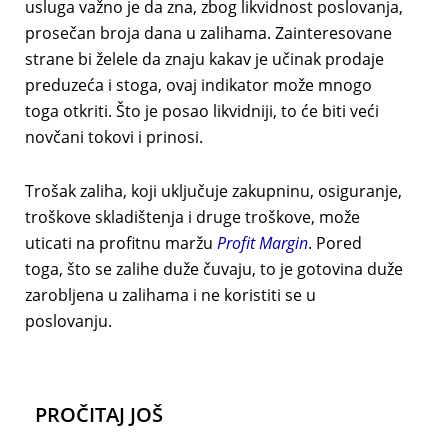
usluga važno je da zna, zbog likvidnost poslovanja,
prosečan broja dana u zalihama. Zainteresovane
strane bi želele da znaju kakav je učinak prodaje
preduzeća i stoga, ovaj indikator može mnogo
toga otkriti. Što je posao likvidniji, to će biti veći
novčani tokovi i prinosi.
Trošak zaliha, koji uključuje zakupninu, osiguranje,
troškove skladištenja i druge troškove, može
uticati na profitnu maržu
Profit Margin
. Pored
toga, što se zalihe duže čuvaju, to je gotovina duže
zarobljena u zalihama i ne koristiti se u
poslovanju.
PROČITAJ JOŠ