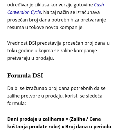
određivanje ciklusa konverzije gotovine
Cash
Conversion Cycle
. Na taj način se izračunava
prosečan broj dana potrebnih za pretvaranje
resursa u tokove novca kompanije.
Vrednost DSI predstavlja prosečan broj dana u
toku godine u kojima se zalihe kompanije
pretvaraju u prodaju.
Formula DSI
Da bi se izračunao broj dana potrebnih da se
zalihe pretvore u prodaju, koristi se sledeća
formula:
Dani prodaje u zalihama
=
(Zalihe / Cena
koštanja prodate robe
)
x Broj dana u periodu