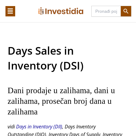
Skip
Search Butto
Search
to
for:
content
Days Sales in
Inventory (DSI)
Dani prodaje u zalihama, dani u
zalihama, prosečan broj dana u
zalihama
vidi
Days in Inventory (DII)
, Days Inventory
Outstanding (DIO), Inventory Days of Supply, Inventory