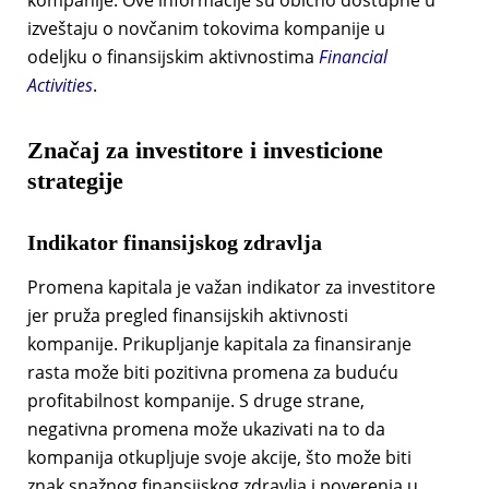
kompanije. Ove informacije su obično dostupne u
izveštaju o novčanim tokovima kompanije u
odeljku o finansijskim aktivnostima
Financial
Activities
.
Značaj za investitore i investicione
strategije
Indikator finansijskog zdravlja
Promena kapitala je važan indikator za investitore
jer pruža pregled finansijskih aktivnosti
kompanije. Prikupljanje kapitala za finansiranje
rasta može biti pozitivna promena za buduću
profitabilnost kompanije. S druge strane,
negativna promena može ukazivati na to da
kompanija otkupljuje svoje akcije, što može biti
znak snažnog finansijskog zdravlja i poverenja u