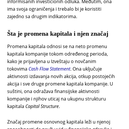
informisanih investicionih odluka. Međutim, ona
ima svoja ograničenja i trebalo bi je koristiti
zajedno sa drugim indikatorima.
Šta je promena kapitala i njen značaj
Promena kapitala odnosi se na neto promenu
kapitala kompanije tokom određenog perioda,
kako je prijavljena u Izveštaju o novčanim
tokovima
Cash Flow Statement
. Ona uključuje
aktivnosti izdavanja novih akcija, otkup postojećih
akcija i sve druge promene kapitala kompanije. U
suštini, ona odražava finansijske aktivnosti
kompanije i njihov uticaj na ukupnu strukturu
kapitala
Capital Structure
.
Značaj promene osnovnog kapitala leži u njenoj