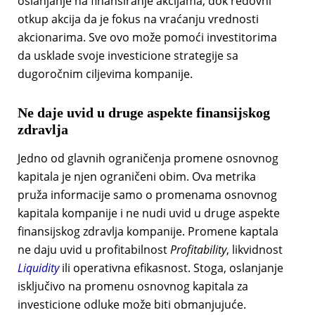
oslanjanje na finansiranje akcijama, dok redovni
otkup akcija da je fokus na vraćanju vrednosti
akcionarima. Sve ovo može pomoći investitorima
da usklade svoje investicione strategije sa
dugoročnim ciljevima kompanije.
Ne daje uvid u druge aspekte finansijskog
zdravlja
Jedno od glavnih ograničenja promene osnovnog
kapitala je njen ograničeni obim. Ova metrika
pruža informacije samo o promenama osnovnog
kapitala kompanije i ne nudi uvid u druge aspekte
finansijskog zdravlja kompanije. Promene kaptala
ne daju uvid u profitabilnost
Profitability
, likvidnost
Liquidity
ili operativna efikasnost. Stoga, oslanjanje
isključivo na promenu osnovnog kapitala za
investicione odluke može biti obmanjujuće.