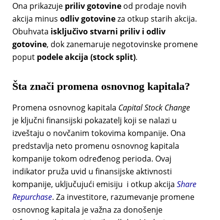
Ona prikazuje
priliv gotovine
od prodaje novih
akcija minus
odliv gotovine
za otkup starih akcija.
Obuhvata
isključivo stvarni priliv i odliv
gotovine
, dok zanemaruje negotovinske promene
poput
podele akcija (stock split)
.
Šta znači promena osnovnog kapitala?
Promena osnovnog kapitala
Capital Stock Change
je ključni finansijski pokazatelj koji se nalazi u
izveštaju o novčanim tokovima kompanije. Ona
predstavlja neto promenu osnovnog kapitala
kompanije tokom određenog perioda. Ovaj
indikator pruža uvid u finansijske aktivnosti
kompanije, uključujući emisiju i otkup akcija
Share
Repurchase
. Za investitore, razumevanje promene
osnovnog kapitala je važna za donošenje