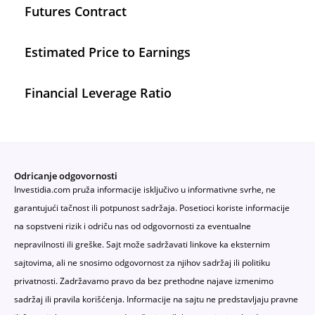
Futures Contract
Estimated Price to Earnings
Financial Leverage Ratio
Odricanje odgovornosti
Investidia.com pruža informacije isključivo u informativne svrhe, ne
garantujući tačnost ili potpunost sadržaja. Posetioci koriste informacije
na sopstveni rizik i odriču nas od odgovornosti za eventualne
nepravilnosti ili greške. Sajt može sadržavati linkove ka eksternim
sajtovima, ali ne snosimo odgovornost za njihov sadržaj ili politiku
privatnosti. Zadržavamo pravo da bez prethodne najave izmenimo
sadržaj ili pravila korišćenja. Informacije na sajtu ne predstavljaju pravne