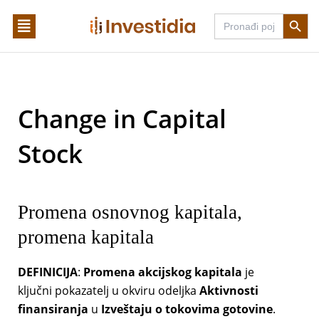
Skip
Search Butto
Search
to
for:
content
Change in Capital
Stock
Promena osnovnog kapitala,
promena kapitala
DEFINICIJA
:
Promena akcijskog kapitala
je
ključni pokazatelj u okviru odeljka
Aktivnosti
finansiranja
u
Izveštaju o tokovima gotovine
.