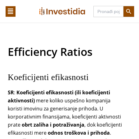
Skip
Search Butto
Search
to
for:
content
Efficiency Ratios
Koeficijenti efikasnosti
SR
:
Koeficijenti efikasnosti (ili koeficijenti
aktivnosti)
mere koliko uspešno kompanija
koristi imovinu za generisanje prihoda. U
korporativnim finansijama, koeficijenti aktivnosti
prate
obrt zaliha i potraživanja
, dok koeficijenti
efikasnosti mere
odnos troškova i prihoda
.