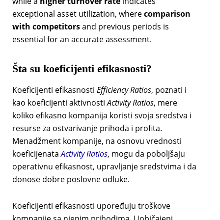
while a
higher turnover rate
indicates
exceptional asset utilization, where
comparison
with competitors
and previous periods is
essential for an accurate assessment.
Šta su koeficijenti efikasnosti?
Koeficijenti efikasnosti
Efficiency Ratios
, poznati i
kao koeficijenti aktivnosti
Activity Ratios
, mere
koliko efikasno kompanija koristi svoja sredstva i
resurse za ostvarivanje prihoda i profita.
Menadžment kompanije, na osnovu vrednosti
koeficijenata
Activity Ratios
, mogu da poboljšaju
operativnu efikasnost, upravljanje sredstvima i da
donose dobre poslovne odluke.
Koeficijenti efikasnosti upoređuju troškove
kompanije sa njenim prihodima. Uobičajeni