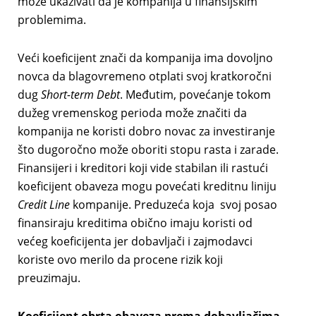
može ukazivati da je kompanija u finansijskim
problemima.
Veći koeficijent znači da kompanija ima dovoljno
novca da blagovremeno otplati svoj kratkoročni
dug
Short-term Debt
. Međutim, povećanje tokom
dužeg vremenskog perioda može značiti da
kompanija ne koristi dobro novac za investiranje
što dugoročno može oboriti stopu rasta i zarade.
Finansijeri i kreditori koji vide stabilan ili rastući
koeficijent obaveza mogu povećati kreditnu liniju
Credit Line
kompanije. Preduzeća koja svoj posao
finansiraju kreditima obično imaju koristi od
većeg koeficijenta jer dobavljači i zajmodavci
koriste ovo merilo da procene rizik koji
preuzimaju.