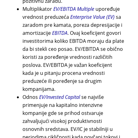
pozitivnu zaradu.
Multiplikator
EV/EBITDA
Multiple
upoređuje
vrednost preduzeća
Enterprise Value (EV)
sa
zaradom pre kamata, poreza depresijacije i
amortizacije
EBITDA
. Ovaj koeficijent govori
investitorima koliko EBITDA moraju da plate
da bi stekli ceo posao. EV/EBITDA se obično
koristi za poređenje vrednosti različitih
poslova. EV/EBITDA je važan koeficijent
kada je u pitanju procena vrednosti
preduzeće ili poređenje sa drugim
kompanijama.
Odnos
EV/Invested Capital
se najviše
primenjuje na kapitalno intenzivne
kompanije gde se prihod ostvaruje
zahvaljujući visokoj produktivnosti
osnovnih sredstava. EV/IC je stabilniji u
periodima cikličnosti kada novčani tokovi i