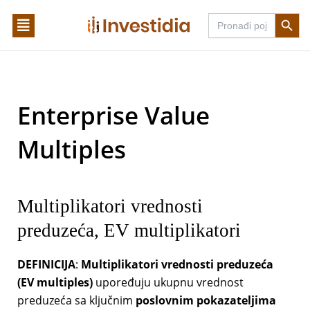
Skip
Search Butto
Search
to
for:
content
Enterprise Value
Multiples
Multiplikatori vrednosti
preduzeća, EV multiplikatori
DEFINICIJA
:
Multiplikatori vrednosti preduzeća
(EV multiples)
upoređuju ukupnu vrednost
preduzeća sa ključnim
poslovnim pokazateljima