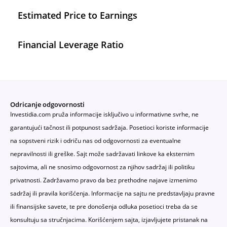
Estimated Price to Earnings
Financial Leverage Ratio
Odricanje odgovornosti
Investidia.com pruža informacije isključivo u informativne svrhe, ne
garantujući tačnost ili potpunost sadržaja. Posetioci koriste informacije
na sopstveni rizik i odriču nas od odgovornosti za eventualne
nepravilnosti ili greške. Sajt može sadržavati linkove ka eksternim
sajtovima, ali ne snosimo odgovornost za njihov sadržaj ili politiku
privatnosti. Zadržavamo pravo da bez prethodne najave izmenimo
sadržaj ili pravila korišćenja. Informacije na sajtu ne predstavljaju pravne
ili finansijske savete, te pre donošenja odluka posetioci treba da se
konsultuju sa stručnjacima. Korišćenjem sajta, izjavljujete pristanak na