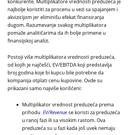
konkurente. Multiplikatore vrednosti preduzeća je
najbolje koristiti za procenu u vezi sa spajanjem i
akvizicijom jer eliminišu efekat finansiranja
dugom. Razumevanje svakog multiplikatora
pomaže analitičarima da ih bolje primene u
finansijskoj analizi.
Postoji više multiplikatora vrednosti preduzeća,
od kojih je najčešći, EV/EBITDA koji predstavlja
broj godina koje bi kupcu bile potrebne da
kompanija otplati cenu kupovine. Ovde su
prikazani samo najviše korišćeni:
Multiplikator vrednost preduzeća prema
prihodu
EV/Revenue
se koristi za preduzeća
u ranoj fazi ili sa visokim rastom. Ova
preduzeća su u fazi kada još uvek nemaju