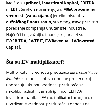
kao što su
prihodi, investirani kapital, EBITDA
ili EBIT
. Široko se primenjuju u
M&A procenama
vrednosti (valuacijama)
jer eliminišu uticaj
dužničkog finansiranja
, što omogućava precizno
poređenje kompanija unutar iste industrije.
Najčešći i najvažniji u finansijskoj analizi su
EV/EBITDA, EV/EBIT, EV/Revenue i EV/Invested
Capital
.
Šta su EV multiplikatori?
Multiplikatori vrednosti preduzeća
Enterprise Value
Multiples
su koeficijenti vrednosne procene koji
upoređuju ukupnu vrednost preduzeća sa
nekoliko različitih variabli (prihod, EBITDA,
investirani kapital). EV multiplikatori omogućuju
utvrđivanje vrednosti preduzeća u odnosu na