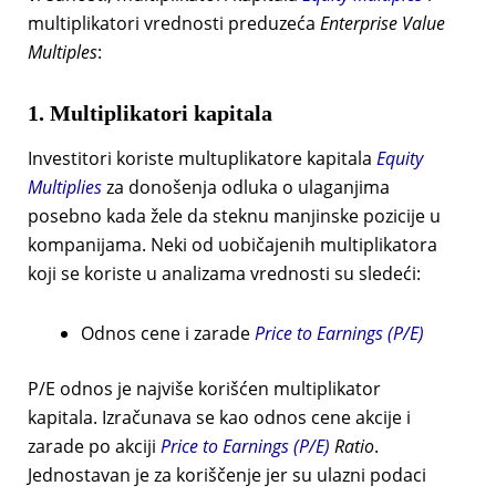
multiplikatori vrednosti preduzeća
Enterprise Value
Multiples
:
1. Multiplikatori kapitala
Investitori koriste multuplikatore kapitala
Equity
Multiplies
za donošenja odluka o ulaganjima
posebno kada žele da steknu manjinske pozicije u
kompanijama. Neki od uobičajenih multiplikatora
koji se koriste u analizama vrednosti su sledeći:
Odnos cene i zarade
Price to Earnings (P/E)
P/E odnos je najviše korišćen multiplikator
kapitala. Izračunava se kao odnos cene akcije i
zarade po akciji
Price to Earnings (P/E)
Ratio
.
Jednostavan je za koriščenje jer su ulazni podaci