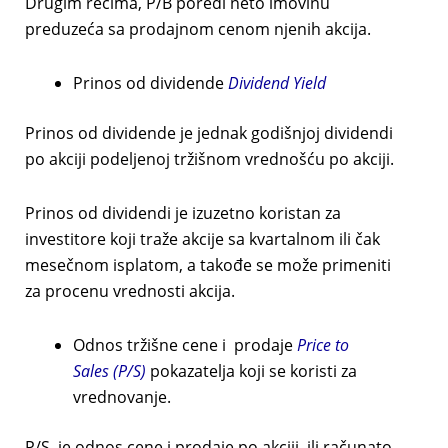
Drugim rečima, P/B poredi neto imovinu
preduzeća sa prodajnom cenom njenih akcija.
Prinos od dividende
Dividend Yield
Prinos od dividende je jednak godišnjoj dividendi
po akciji podeljenoj tržišnom vrednošću po akciji.
Prinos od dividendi je izuzetno koristan za
investitore koji traže akcije sa kvartalnom ili čak
mesečnom isplatom, a takođe se može primeniti
za procenu vrednosti akcija.
Odnos tržišne cene i prodaje
Price to
Sales (P/S)
pokazatelja koji se koristi za
vrednovanje.
P/S je odnos cene i prodaje po akciji, ili računato