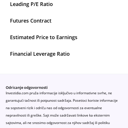
Leading P/E Ratio
Futures Contract
Estimated Price to Earnings
Financial Leverage Ratio
Odricanje odgovornosti
Investidia.com pruža informacije isključivo u informativne svrhe, ne
garantujući tačnost ili potpunost sadržaja. Posetioci koriste informacije
na sopstveni rizik i odriču nas od odgovornosti za eventualne
nepravilnosti ili greške. Sajt može sadržavati linkove ka eksternim
sajtovima, ali ne snosimo odgovornost za njihov sadržaj ili politiku