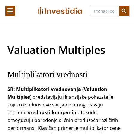
Skip
Search Butto
Search
to
for:
content
Valuation Multiples
Multiplikatori vrednosti
SR:
Multiplikatori vrednovanja (Valuation
Multiples)
predstavljaju finansijske pokazatelje
koji kroz odnos dve varijable omogućavaju
procenu
vrednosti kompanije.
Takođe,
omogućuju poređenje sličnih preduzeća različitih
performansi. Klasičan primer je multiplikator cene