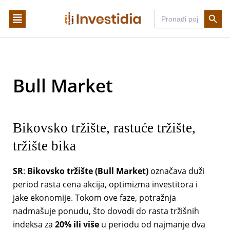
Skip
Search Butto
Search
to
for:
content
Bull Market
Bikovsko tržište, rastuće tržište,
tržište bika
SR
:
Bikovsko tržište (Bull Market)
označava duži
period rasta cena akcija, optimizma investitora i
jake ekonomije. Tokom ove faze, potražnja
nadmašuje ponudu, što dovodi do rasta tržišnih
indeksa za
20% ili više
u periodu od najmanje dva