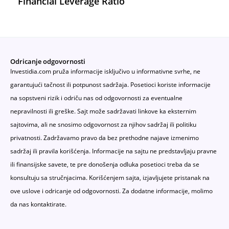
Financial Leverage Ratio
Odricanje odgovornosti
Investidia.com pruža informacije isključivo u informativne svrhe, ne
garantujući tačnost ili potpunost sadržaja. Posetioci koriste informacije
na sopstveni rizik i odriču nas od odgovornosti za eventualne
nepravilnosti ili greške. Sajt može sadržavati linkove ka eksternim
sajtovima, ali ne snosimo odgovornost za njihov sadržaj ili politiku
privatnosti. Zadržavamo pravo da bez prethodne najave izmenimo
sadržaj ili pravila korišćenja. Informacije na sajtu ne predstavljaju pravne
ili finansijske savete, te pre donošenja odluka posetioci treba da se
konsultuju sa stručnjacima. Korišćenjem sajta, izjavljujete pristanak na
ove uslove i odricanje od odgovornosti. Za dodatne informacije, molimo
da nas kontaktirate.